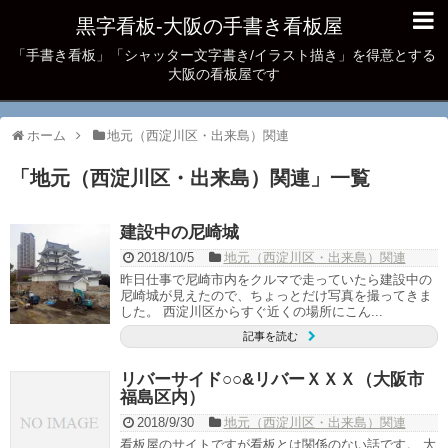
黒字看板‐大阪の手書き看板屋
「手書き看板」「シャッター文字書き/イラスト描き」を得意とする
大阪の看板屋です
ホーム
地元（西淀川区・出来島）関連
「
地元（西淀川区・出来島）関連
」
一覧
建設中の尼崎城
2018/10/5
地元（西淀川区・出来島）関連
昨日仕事で尼崎市内をクルマで走っていたら建設中の
尼崎城が見えたので、ちょっとだけ写真を撮ってきま
した。 西淀川区からすぐ近くの場所にこん...
記事を読む
リバーサイド○○&リバーＸＸＸ（大阪市
福島区内）
2018/9/30
地元（西淀川区・出来島）関連
看板屋のサイトですが看板とは関係のない話です。 大