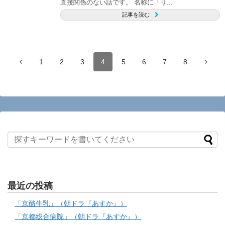
直接関係のない話です。 名称に「リ...
記事を読む
1
2
3
4
5
6
7
8
最近の投稿
「京酪牛乳」（朝ドラ『あすか』）
「京都総合病院」（朝ドラ『あすか』）