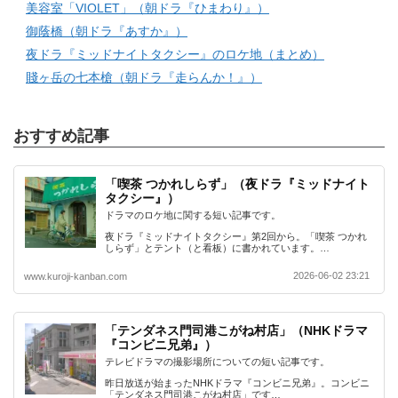
美容室「VIOLET」（朝ドラ『ひまわり』）
御蔭橋（朝ドラ『あすか』）
夜ドラ『ミッドナイトタクシー』のロケ地（まとめ）
賤ヶ岳の七本槍（朝ドラ『走らんか！』）
おすすめ記事
「喫茶 つかれしらず」（夜ドラ『ミッドナイト
タクシー』）
ドラマのロケ地に関する短い記事です。
夜ドラ『ミッドナイトタクシー』第2回から。「喫茶 つかれ
しらず」とテント（と看板）に書かれています。…
2026-06-02 23:21
www.kuroji-kanban.com
「テンダネス門司港こがね村店」（NHKドラマ
『コンビニ兄弟』）
テレビドラマの撮影場所についての短い記事です。
昨日放送が始まったNHKドラマ『コンビニ兄弟』。コンビニ
「テンダネス門司港こがね村店」です…