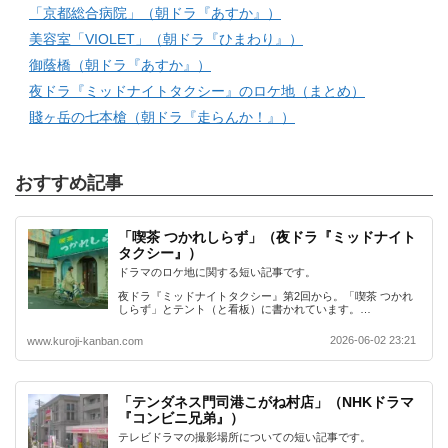
「京都総合病院」（朝ドラ『あすか』）
美容室「VIOLET」（朝ドラ『ひまわり』）
御蔭橋（朝ドラ『あすか』）
夜ドラ『ミッドナイトタクシー』のロケ地（まとめ）
賤ヶ岳の七本槍（朝ドラ『走らんか！』）
おすすめ記事
「喫茶 つかれしらず」（夜ドラ『ミッドナイト
タクシー』）
ドラマのロケ地に関する短い記事です。
夜ドラ『ミッドナイトタクシー』第2回から。「喫茶 つかれ
しらず」とテント（と看板）に書かれています。…
2026-06-02 23:21
www.kuroji-kanban.com
「テンダネス門司港こがね村店」（NHKドラマ
『コンビニ兄弟』）
テレビドラマの撮影場所についての短い記事です。