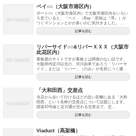
ベイ○○（大阪市港区内）
ポート○○（大阪市港区内）で大阪市港区内をいろい
ろ見ていると、「ベイ」（Bay・意味は『湾』）が
つくマンションとかが多いのに気付きました。 ...
記事を読む
リバーサイド○○&リバーＸＸＸ（大阪市
此花区内）
看板屋のサイトですが看板とは関係のない話です。
大阪府内淀川以北の、河川由来であろう「リバーサ
イド」または「リバー」（のみ）が名前につく建...
記事を読む
「大和田西」交差点
当店から歩いて行けるほどの近い距離にある「大和
田西」という名称の交差点について話題にします。
国道43号線と淀川通が交わる交差点で、交...
記事を読む
Viaduct（高架橋）