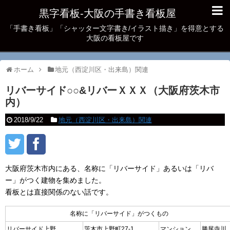
黒字看板‐大阪の手書き看板屋
「手書き看板」「シャッター文字書き/イラスト描き」を得意とする
大阪の看板屋です
ホーム
地元（西淀川区・出来島）関連
リバーサイド○○&リバーＸＸＸ（大阪府茨木市
内）
2018/9/22
地元（西淀川区・出来島）関連
大阪府茨木市内にある、名称に「リバーサイド」あるいは「リバ
ー」がつく建物を集めました。
看板とは直接関係のない話です。
名称に「リバーサイド」がつくもの
リバーサイド上野
茨木市上野町27-1
マンション
勝尾寺川