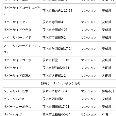
リバーサイドコートコバヤ
茨木市橋の内1-10-24
マンション
安威川
シ
リバーサイドアン
茨木市寺田町3-19
マンション
安威川
リバーサイドウラタ
茨木市寺田町4-23
マンション
安威川
ハイツリバーサイド
茨木市寺田町5-1
マンション
安威川
アイ・リバーサイドマンシ
茨木市学園南町17-24
マンション
安威川
ョン
リバーサイドコーポ
茨木市新堂1-13-15
マンション
安威川
リバーサイド
茨木市新和町20-11
マンション
大正川
リバーサイド南茨木
茨木市大正町1-1
マンション
大正川
名称に「リバー」がつくもの
シティリバー茨木
茨木市耳原2-12-4
マンション
勝尾寺川
グッドリバーA
茨木市西河原2
マンション
安威川
リバー・コーポラス
茨木市畑田町17-21
マンション
安威川
リバーハイツ
茨木市上穂積4-5-34
マンション
不明