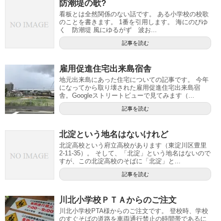
防潮堤の歌?
看板とは全然関係のない話です。 ある小学校の校歌
のことを書きます。 1番を引用します。 海にのびゆ
く 防潮堤 風にゆるがず 波お...
記事を読む
雇用促進住宅出来島宿舎
地元出来島にあった住宅についての記事です。 今年
になってから取り壊された雇用促進住宅出来島宿
舎。Googleストリートビューで見てみます（...
記事を読む
北淀という地名はないけれど
北淀高校という府立高校があります（東淀川区豊里
2-11-35）。 そして、「北淀」という地名はないので
すが、この北淀高校のそばに「北淀」と...
記事を読む
川北小学校ＰＴＡからのご注文
川北小学校PTA様からのご注文です。 登校時、学校
のすぐそばの道路を車両通行禁止の時間帯であるに