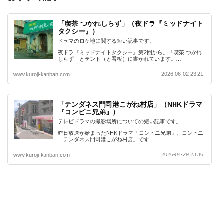
「喫茶 つかれしらず」（夜ドラ『ミッドナイト
タクシー』）
ドラマのロケ地に関する短い記事です。
夜ドラ『ミッドナイトタクシー』第2回から。「喫茶 つかれ
しらず」とテント（と看板）に書かれています。…
2026-06-02 23:21
www.kuroji-kanban.com
「テンダネス門司港こがね村店」（NHKドラマ
『コンビニ兄弟』）
テレビドラマの撮影場所についての短い記事です。
昨日放送が始まったNHKドラマ『コンビニ兄弟』。コンビニ
「テンダネス門司港こがね村店」です…
2026-04-29 23:36
www.kuroji-kanban.com