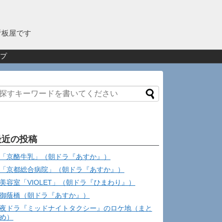
看板屋です
プ
最近の投稿
「京酪牛乳」（朝ドラ『あすか』）
「京都総合病院」（朝ドラ『あすか』）
美容室「VIOLET」（朝ドラ『ひまわり』）
御蔭橋（朝ドラ『あすか』）
夜ドラ『ミッドナイトタクシー』のロケ地（まと
め）