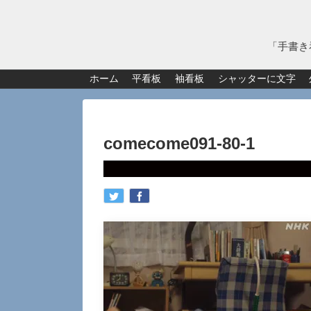
「手書き
ホーム
平看板
袖看板
シャッターに文字
comecome091-80-1