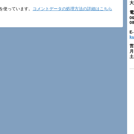
大
t を使っています。
コメントデータの処理方法の詳細はこちら
電
06
0
E-
k
営
月
土: