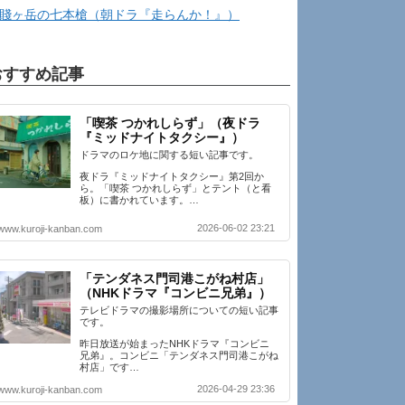
賤ヶ岳の七本槍（朝ドラ『走らんか！』）
おすすめ記事
「喫茶 つかれしらず」（夜ドラ
『ミッドナイトタクシー』）
ドラマのロケ地に関する短い記事です。
夜ドラ『ミッドナイトタクシー』第2回か
ら。「喫茶 つかれしらず」とテント（と看
板）に書かれています。…
2026-06-02 23:21
www.kuroji-kanban.com
「テンダネス門司港こがね村店」
（NHKドラマ『コンビニ兄弟』）
テレビドラマの撮影場所についての短い記事
です。
昨日放送が始まったNHKドラマ『コンビニ
兄弟』。コンビニ「テンダネス門司港こがね
村店」です…
2026-04-29 23:36
www.kuroji-kanban.com