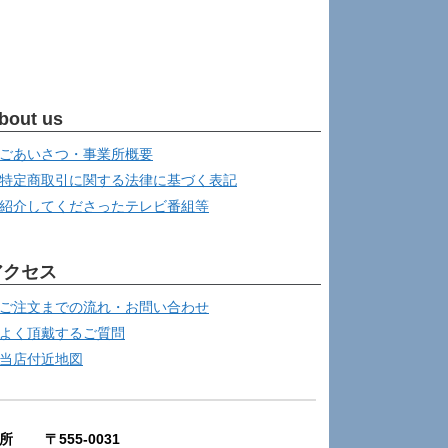
bout us
ごあいさつ・事業所概要
特定商取引に関する法律に基づく表記
紹介してくださったテレビ番組等
アクセス
ご注文までの流れ・お問い合わせ
よく頂戴するご質問
当店付近地図
所 〒555-0031