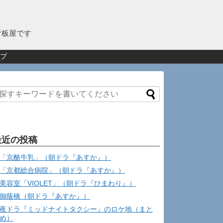
看板屋です
プ
最近の投稿
「京酪牛乳」（朝ドラ『あすか』）
「京都総合病院」（朝ドラ『あすか』）
美容室「VIOLET」（朝ドラ『ひまわり』）
御蔭橋（朝ドラ『あすか』）
夜ドラ『ミッドナイトタクシー』のロケ地（まと
め）