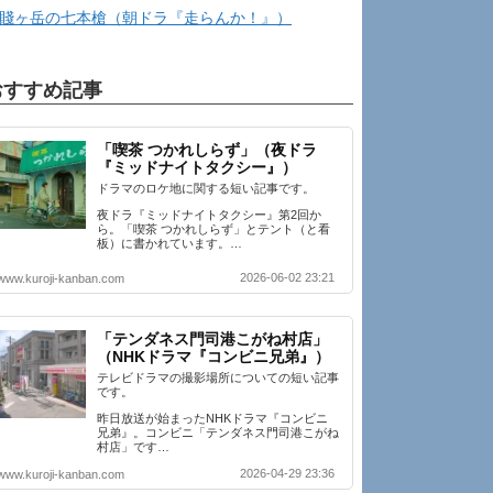
賤ヶ岳の七本槍（朝ドラ『走らんか！』）
おすすめ記事
「喫茶 つかれしらず」（夜ドラ
『ミッドナイトタクシー』）
ドラマのロケ地に関する短い記事です。
夜ドラ『ミッドナイトタクシー』第2回か
ら。「喫茶 つかれしらず」とテント（と看
板）に書かれています。…
2026-06-02 23:21
www.kuroji-kanban.com
「テンダネス門司港こがね村店」
（NHKドラマ『コンビニ兄弟』）
テレビドラマの撮影場所についての短い記事
です。
昨日放送が始まったNHKドラマ『コンビニ
兄弟』。コンビニ「テンダネス門司港こがね
村店」です…
2026-04-29 23:36
www.kuroji-kanban.com