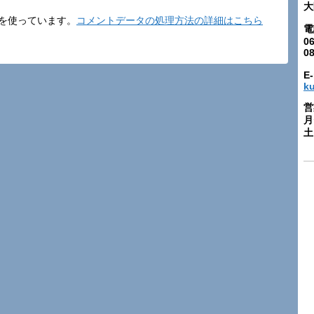
大
t を使っています。
コメントデータの処理方法の詳細はこちら
電
06
0
E-
k
営
月
土: