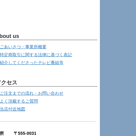
bout us
ごあいさつ・事業所概要
特定商取引に関する法律に基づく表記
紹介してくださったテレビ番組等
アクセス
ご注文までの流れ・お問い合わせ
よく頂戴するご質問
当店付近地図
所 〒555-0031