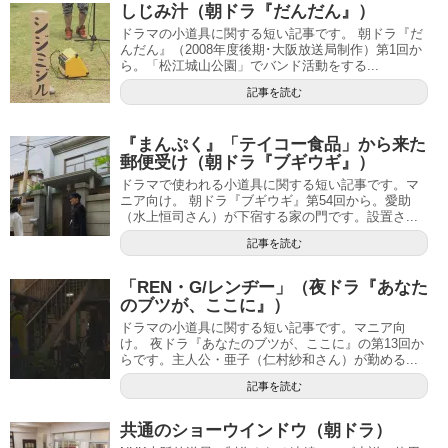
しじみ汁（朝ドラ『だんだん』）
ドラマの小道具に関する短い記事です。 朝ドラ『だ
んだん』（2008年度後期･大阪放送局制作）第1回か
ら。「松江城山公園」でバンド活動をする...
記事を読む
『まんぷく』「テイコー食品」から来た
郵便受け（朝ドラ『ブギウギ』）
ドラマで使われる小道具に関する短い記事です。マ
ニア向け。 朝ドラ『ブギウギ』第54回から。愛助
（水上恒司さん）が下宿する家の門です。設置さ...
記事を読む
「REN・G/レンヂー」（夜ドラ『あなた
のブツが、ここに』）
ドラマの小道具に関する短い記事です。マニア向
け。 夜ドラ『あなたのブツが、ここに』の第13回か
らです。主人公・亜子（仁村紗和さん）が勤める...
記事を読む
共通のショーウインドウ（朝ドラ）