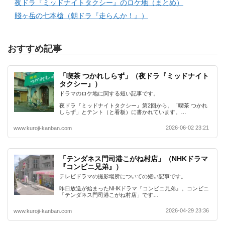
夜ドラ『ミッドナイトタクシー』のロケ地（まとめ）
賤ヶ岳の七本槍（朝ドラ『走らんか！』）
おすすめ記事
「喫茶 つかれしらず」（夜ドラ『ミッドナイト
タクシー』）
ドラマのロケ地に関する短い記事です。
夜ドラ『ミッドナイトタクシー』第2回から。「喫茶 つかれ
しらず」とテント（と看板）に書かれています。…
2026-06-02 23:21
www.kuroji-kanban.com
「テンダネス門司港こがね村店」（NHKドラマ
『コンビニ兄弟』）
テレビドラマの撮影場所についての短い記事です。
昨日放送が始まったNHKドラマ『コンビニ兄弟』。コンビニ
「テンダネス門司港こがね村店」です…
2026-04-29 23:36
www.kuroji-kanban.com