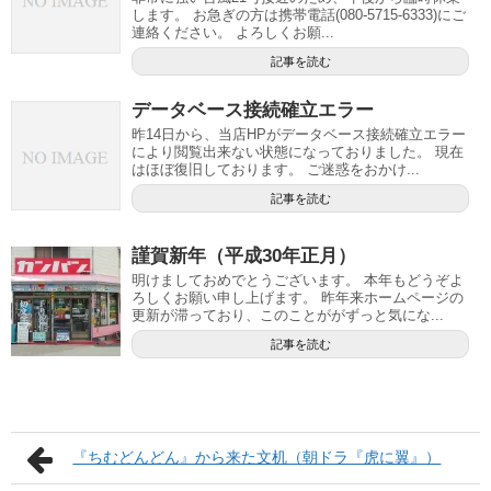
します。 お急ぎの方は携帯電話(080-5715-6333)にご
連絡ください。 よろしくお願...
記事を読む
データベース接続確立エラー
昨14日から、当店HPがデータベース接続確立エラー
により閲覧出来ない状態になっておりました。 現在
はほぼ復旧しております。 ご迷惑をおかけ...
記事を読む
謹賀新年（平成30年正月）
明けましておめでとうございます。 本年もどうぞよ
ろしくお願い申し上げます。 昨年来ホームページの
更新が滞っており、このことががずっと気にな...
記事を読む
『ちむどんどん』から来た文机（朝ドラ『虎に翼』）