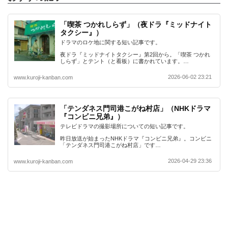
「喫茶 つかれしらず」（夜ドラ『ミッドナイト
タクシー』）
ドラマのロケ地に関する短い記事です。
夜ドラ『ミッドナイトタクシー』第2回から。「喫茶 つかれ
しらず」とテント（と看板）に書かれています。…
2026-06-02 23:21
www.kuroji-kanban.com
「テンダネス門司港こがね村店」（NHKドラマ
『コンビニ兄弟』）
テレビドラマの撮影場所についての短い記事です。
昨日放送が始まったNHKドラマ『コンビニ兄弟』。コンビニ
「テンダネス門司港こがね村店」です…
2026-04-29 23:36
www.kuroji-kanban.com