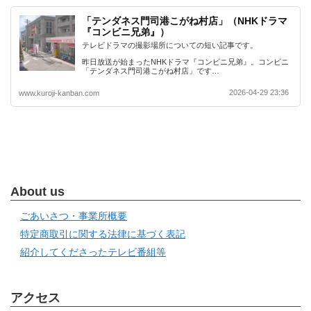
「テンダネス門司港こがね村店」（NHKドラマ
『コンビニ兄弟』）
テレビドラマの撮影場所についての短い記事です。
昨日放送が始まったNHKドラマ『コンビニ兄弟』。コンビニ
「テンダネス門司港こがね村店」です…
2026-04-29 23:36
www.kuroji-kanban.com
About us
ごあいさつ・事業所概要
特定商取引に関する法律に基づく表記
紹介してくださったテレビ番組等
アクセス