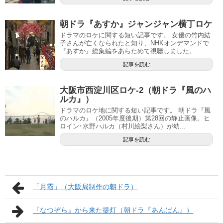
朝ドラ『あすか』ジャンジャン横丁ロケ
ドラマのロケに関する短い記事です。 女優の竹内結
子さんが亡くなられたと知り、NHKオンデマンドで
『あすか』総集編をあらためて視聴しました。...
記事を読む
大阪市西淀川区ロケ-2（朝ドラ『風のハ
ルカ』）
ドラマのロケ地に関する短い記事です。 朝ドラ『風
のハルカ』（2005年度後期）第28回の静止画像。ヒ
ロイン･水野ハルカ（村川絵梨さん）が幼...
記事を読む
「月霞」（大阪局制作の朝ドラ）
『なつぞら』から来た提灯（朝ドラ『あんぱん』）