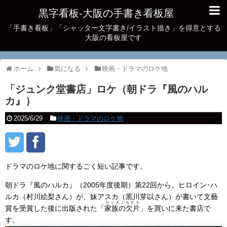
黒字看板‐大阪の手書き看板屋
「手書き看板」「シャッター文字書き/イラスト描き」を得意とする
大阪の看板屋です
ホーム
気になる
映画・ドラマのロケ地
「ジュンク堂書店」ロケ（朝ドラ『風のハル
カ』）
2025/6/29
映画・ドラマのロケ地
ドラマのロケ地に関するごく短い記事です。
朝ドラ『風のハルカ』（2005年度後期）第22回から。ヒロイン･ハ
ルカ（村川絵梨さん）が、妹アスカ（黒川芽以さん）が書いて文藝
カゾクノカケラ
賞を受賞した後に出版された「
家族の欠片
」を買いに来た書店で
す。