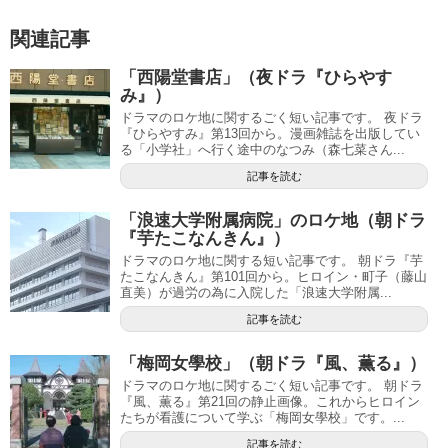
関連記事
「西陽堂書店」（夜ドラ『ひらやす
み』）
ドラマのロケ地に関するごく短い記事です。 夜ドラ
『ひらやすみ』第13回から。漫画雑誌を出版してい
る「小学社」へ行く途中のなつみ（森七菜さん...
記事を読む
「浪速大学附属病院」のロケ地（朝ドラ
『芋たこなんきん』）
ドラマのロケ地に関する短い記事です。 朝ドラ『芋
たこなんきん』第101回から。ヒロイン・町子（藤山
直美）が過労の為に入院した「浪速大学附属...
記事を読む
「梅岡女學校」（朝ドラ『風、薫る』）
ドラマのロケ地に関するごく短い記事です。 朝ドラ
『風、薫る』第21回の静止画像。これからヒロイン
たちが看護について学ぶ「梅岡女學校」です。...
記事を読む