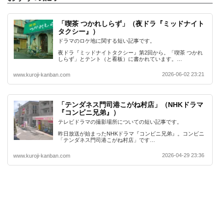
「喫茶 つかれしらず」（夜ドラ『ミッドナイト
タクシー』）
ドラマのロケ地に関する短い記事です。
夜ドラ『ミッドナイトタクシー』第2回から。「喫茶 つかれ
しらず」とテント（と看板）に書かれています。…
2026-06-02 23:21
www.kuroji-kanban.com
「テンダネス門司港こがね村店」（NHKドラマ
『コンビニ兄弟』）
テレビドラマの撮影場所についての短い記事です。
昨日放送が始まったNHKドラマ『コンビニ兄弟』。コンビニ
「テンダネス門司港こがね村店」です…
2026-04-29 23:36
www.kuroji-kanban.com