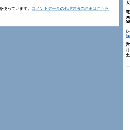
大
t を使っています。
コメントデータの処理方法の詳細はこちら
電
06
0
E-
k
営
月
土: