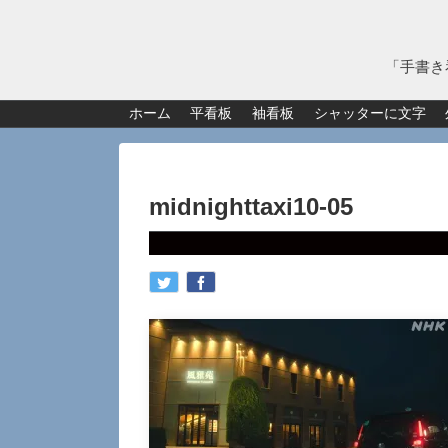
「手書き
ホーム
平看板
袖看板
シャッターに文字
midnighttaxi10-05