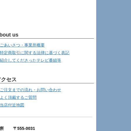
bout us
ごあいさつ・事業所概要
特定商取引に関する法律に基づく表記
紹介してくださったテレビ番組等
アクセス
ご注文までの流れ・お問い合わせ
よく頂戴するご質問
当店付近地図
所 〒555-0031