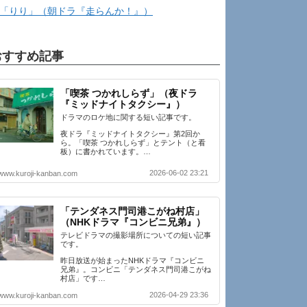
「りり」（朝ドラ『走らんか！』）
おすすめ記事
「喫茶 つかれしらず」（夜ドラ
『ミッドナイトタクシー』）
ドラマのロケ地に関する短い記事です。
夜ドラ『ミッドナイトタクシー』第2回か
ら。「喫茶 つかれしらず」とテント（と看
板）に書かれています。…
2026-06-02 23:21
www.kuroji-kanban.com
「テンダネス門司港こがね村店」
（NHKドラマ『コンビニ兄弟』）
テレビドラマの撮影場所についての短い記事
です。
昨日放送が始まったNHKドラマ『コンビニ
兄弟』。コンビニ「テンダネス門司港こがね
村店」です…
2026-04-29 23:36
www.kuroji-kanban.com