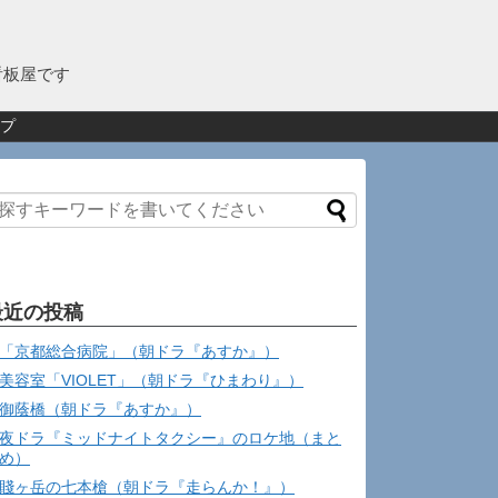
看板屋です
プ
最近の投稿
「京都総合病院」（朝ドラ『あすか』）
美容室「VIOLET」（朝ドラ『ひまわり』）
御蔭橋（朝ドラ『あすか』）
夜ドラ『ミッドナイトタクシー』のロケ地（まと
め）
賤ヶ岳の七本槍（朝ドラ『走らんか！』）