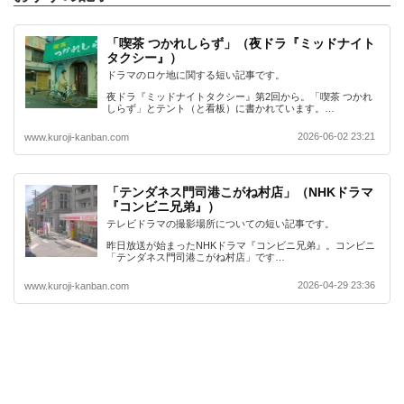
「喫茶 つかれしらず」（夜ドラ『ミッドナイト
タクシー』）
ドラマのロケ地に関する短い記事です。
夜ドラ『ミッドナイトタクシー』第2回から。「喫茶 つかれ
しらず」とテント（と看板）に書かれています。…
2026-06-02 23:21
www.kuroji-kanban.com
「テンダネス門司港こがね村店」（NHKドラマ
『コンビニ兄弟』）
テレビドラマの撮影場所についての短い記事です。
昨日放送が始まったNHKドラマ『コンビニ兄弟』。コンビニ
「テンダネス門司港こがね村店」です…
2026-04-29 23:36
www.kuroji-kanban.com