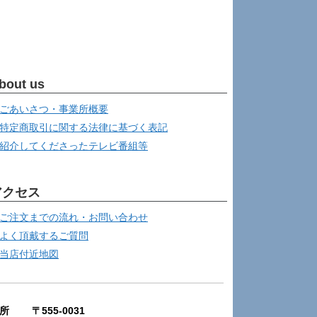
bout us
ごあいさつ・事業所概要
特定商取引に関する法律に基づく表記
紹介してくださったテレビ番組等
アクセス
ご注文までの流れ・お問い合わせ
よく頂戴するご質問
当店付近地図
所 〒555-0031