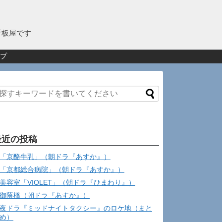
看板屋です
プ
最近の投稿
「京酪牛乳」（朝ドラ『あすか』）
「京都総合病院」（朝ドラ『あすか』）
美容室「VIOLET」（朝ドラ『ひまわり』）
御蔭橋（朝ドラ『あすか』）
夜ドラ『ミッドナイトタクシー』のロケ地（まと
め）