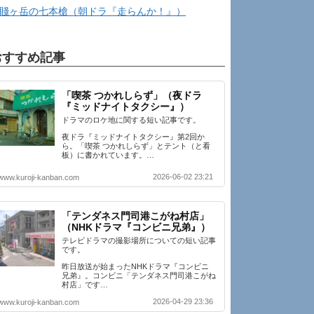
賤ヶ岳の七本槍（朝ドラ『走らんか！』）
おすすめ記事
「喫茶 つかれしらず」（夜ドラ
『ミッドナイトタクシー』）
ドラマのロケ地に関する短い記事です。
夜ドラ『ミッドナイトタクシー』第2回か
ら。「喫茶 つかれしらず」とテント（と看
板）に書かれています。…
2026-06-02 23:21
www.kuroji-kanban.com
「テンダネス門司港こがね村店」
（NHKドラマ『コンビニ兄弟』）
テレビドラマの撮影場所についての短い記事
です。
昨日放送が始まったNHKドラマ『コンビニ
兄弟』。コンビニ「テンダネス門司港こがね
村店」です…
2026-04-29 23:36
www.kuroji-kanban.com