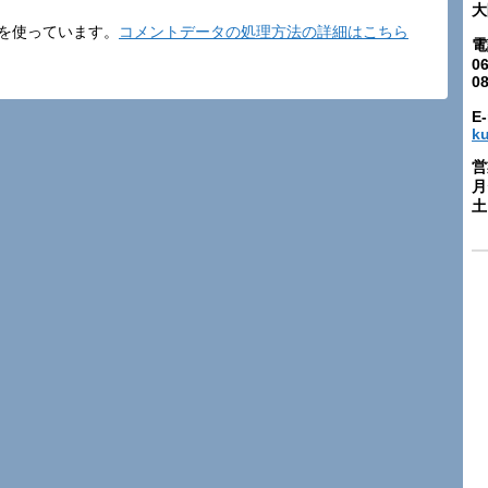
大
t を使っています。
コメントデータの処理方法の詳細はこちら
電
06
0
E-
k
営
月
土: