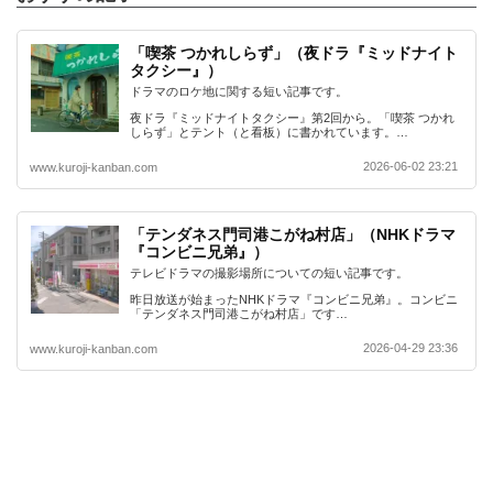
「喫茶 つかれしらず」（夜ドラ『ミッドナイト
タクシー』）
ドラマのロケ地に関する短い記事です。
夜ドラ『ミッドナイトタクシー』第2回から。「喫茶 つかれ
しらず」とテント（と看板）に書かれています。…
2026-06-02 23:21
www.kuroji-kanban.com
「テンダネス門司港こがね村店」（NHKドラマ
『コンビニ兄弟』）
テレビドラマの撮影場所についての短い記事です。
昨日放送が始まったNHKドラマ『コンビニ兄弟』。コンビニ
「テンダネス門司港こがね村店」です…
2026-04-29 23:36
www.kuroji-kanban.com