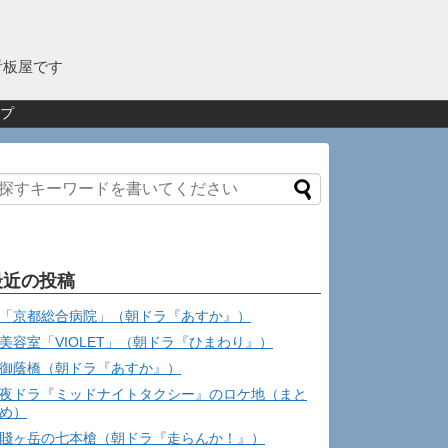
看板屋です
プ
最近の投稿
「京都総合病院」（朝ドラ『あすか』）
美容室「VIOLET」（朝ドラ『ひまわり』）
御蔭橋（朝ドラ『あすか』）
夜ドラ『ミッドナイトタクシー』のロケ地（まと
め）
賤ヶ岳の七本槍（朝ドラ『走らんか！』）