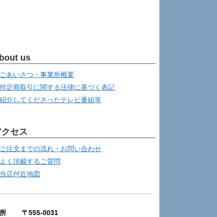
bout us
ごあいさつ・事業所概要
特定商取引に関する法律に基づく表記
紹介してくださったテレビ番組等
アクセス
ご注文までの流れ・お問い合わせ
よく頂戴するご質問
当店付近地図
所 〒555-0031