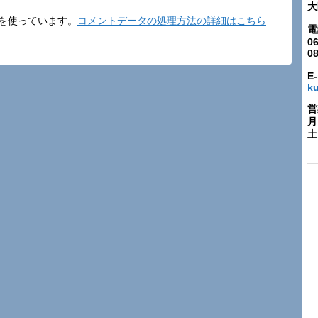
大
t を使っています。
コメントデータの処理方法の詳細はこちら
電
06
0
E-
k
営
月
土: