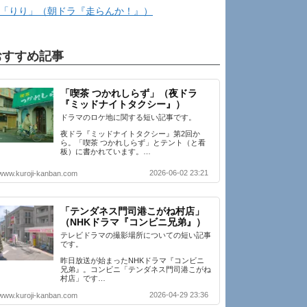
「りり」（朝ドラ『走らんか！』）
おすすめ記事
「喫茶 つかれしらず」（夜ドラ
『ミッドナイトタクシー』）
ドラマのロケ地に関する短い記事です。
夜ドラ『ミッドナイトタクシー』第2回か
ら。「喫茶 つかれしらず」とテント（と看
板）に書かれています。…
2026-06-02 23:21
www.kuroji-kanban.com
「テンダネス門司港こがね村店」
（NHKドラマ『コンビニ兄弟』）
テレビドラマの撮影場所についての短い記事
です。
昨日放送が始まったNHKドラマ『コンビニ
兄弟』。コンビニ「テンダネス門司港こがね
村店」です…
2026-04-29 23:36
www.kuroji-kanban.com