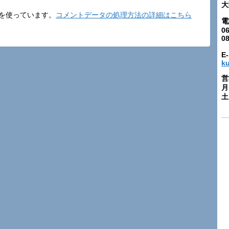
大
t を使っています。
コメントデータの処理方法の詳細はこちら
電
06
0
E-
k
営
月
土: