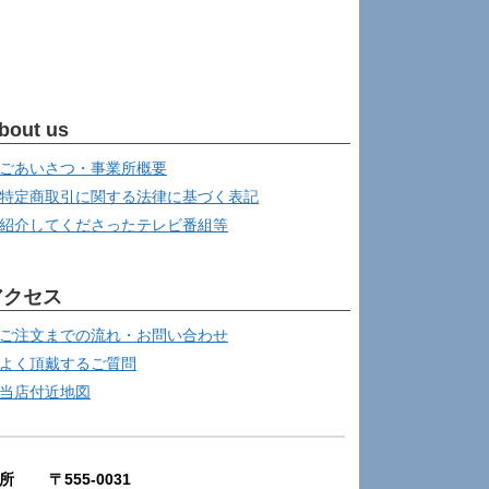
bout us
ごあいさつ・事業所概要
特定商取引に関する法律に基づく表記
紹介してくださったテレビ番組等
アクセス
ご注文までの流れ・お問い合わせ
よく頂戴するご質問
当店付近地図
所 〒555-0031