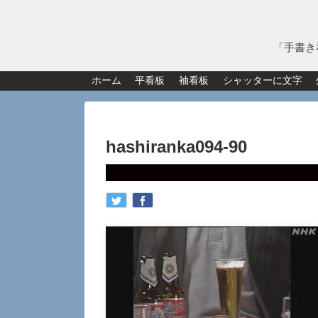
「手書き
ホーム
平看板
袖看板
シャッターに文字
hashiranka094-90