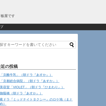
看板屋です
プ
最近の投稿
「京酪牛乳」（朝ドラ『あすか』）
「京都総合病院」（朝ドラ『あすか』）
美容室「VIOLET」（朝ドラ『ひまわり』）
御蔭橋（朝ドラ『あすか』）
夜ドラ『ミッドナイトタクシー』のロケ地（まと
め）