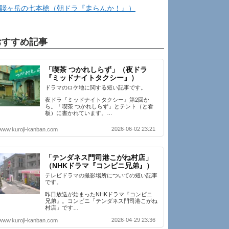
賤ヶ岳の七本槍（朝ドラ『走らんか！』）
おすすめ記事
「喫茶 つかれしらず」（夜ドラ
『ミッドナイトタクシー』）
ドラマのロケ地に関する短い記事です。
夜ドラ『ミッドナイトタクシー』第2回か
ら。「喫茶 つかれしらず」とテント（と看
板）に書かれています。…
2026-06-02 23:21
www.kuroji-kanban.com
「テンダネス門司港こがね村店」
（NHKドラマ『コンビニ兄弟』）
テレビドラマの撮影場所についての短い記事
です。
昨日放送が始まったNHKドラマ『コンビニ
兄弟』。コンビニ「テンダネス門司港こがね
村店」です…
2026-04-29 23:36
www.kuroji-kanban.com