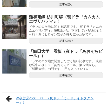
記事を読む
難和電鐵 杉川町驛（朝ドラ『カムカム
エヴリバディ』）
ドラマのロケ地に関する記事です。 朝ドラ『カムカ
ムエヴリバディ』第8回から。下宿している稔のもと
へ行く為にヒロイン安子が降り立った駅です。...
記事を読む
「鯖田大学」看板（夜ドラ『あおぞらビ
ール』）
ドラマのロケ地に関連したごく短い記事です。 現在
放送中の夜ドラ『あおぞらビール』第12回から。
「鯖田大学」の門です。 門を入っていくの...
記事を読む
深夜営業のスーパー（夜ドラ『ミッドナイトタクシ
ー』）