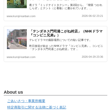
夜ドラ『ミッドナイトタクシー』第2回から。「喫茶 つかれ
しらず」とテント（と看板）に書かれています。…
2026-06-02 23:21
www.kuroji-kanban.com
「テンダネス門司港こがね村店」（NHKドラマ
『コンビニ兄弟』）
テレビドラマの撮影場所についての短い記事です。
昨日放送が始まったNHKドラマ『コンビニ兄弟』。コンビニ
「テンダネス門司港こがね村店」です…
2026-04-29 23:36
www.kuroji-kanban.com
About us
ごあいさつ・事業所概要
特定商取引に関する法律に基づく表記