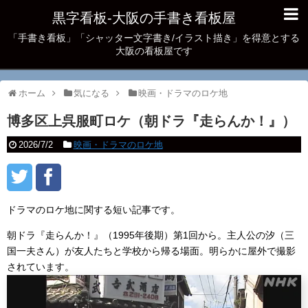
黒字看板‐大阪の手書き看板屋
「手書き看板」「シャッター文字書き/イラスト描き」を得意とする
大阪の看板屋です
ホーム
気になる
映画・ドラマのロケ地
博多区上呉服町ロケ（朝ドラ『走らんか！』）
2026/7/2
映画・ドラマのロケ地
ドラマのロケ地に関する短い記事です。
朝ドラ『走らんか！』（1995年後期）第1回から。主人公の汐（三
国一夫さん）が友人たちと学校から帰る場面。明らかに屋外で撮影
されています。