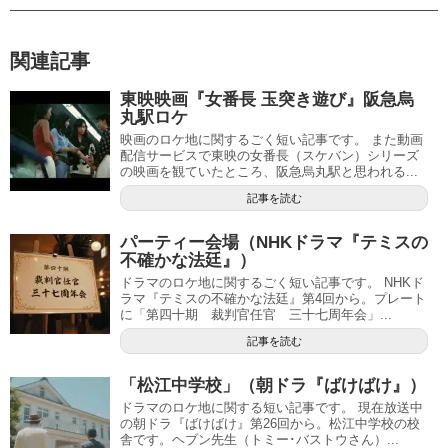
関連記事
東映映画『女番長 玉突き遊び』阪急烏
丸駅ロケ
映画のロケ地に関するごく短い記事です。 また動画
配信サービスで東映の女番長（スケバン）シリーズ
の映画を観ていたところ、阪急烏丸駅と思われる...
記事を読む
パーティー会場（NHKドラマ『テミスの
不確かな法廷』）
ドラマのロケ地に関するごく短い記事です。 NHKド
ラマ『テミスの不確かな法廷』第4回から。プレート
に「第四十期 裁判官任官 三十七周年会」...
記事を読む
「松江中学校」（朝ドラ『ばけばけ』）
ドラマのロケ地に関する短い記事です。 現在放送中
の朝ドラ『ばけばけ』第26回から。松江中学校の校
舎です。ヘブン先生（トミー･バストウさん）...