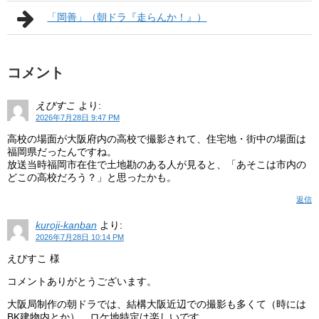
「岡善」（朝ドラ『走らんか！』）
コメント
えびすこ
より:
2026年7月28日 9:47 PM
高校の場面が大阪府内の高校で撮影されて、住宅地・街中の場面は
福岡県だったんですね。
放送当時福岡市在住で土地勘のある人が見ると、「あそこは市内の
どこの高校だろう？」と思ったかも。
返信
kuroji-kanban
より:
2026年7月28日 10:14 PM
えびすこ 様
コメントありがとうございます。
大阪局制作の朝ドラでは、結構大阪近辺での撮影も多くて（時には
BK建物内とか）、ロケ地特定は楽しいです。