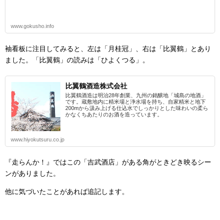
www.gokusho.info
袖看板に注目してみると、左は「月桂冠」、右は「比翼鶴」とあり
ました。「比翼鶴」の読みは「ひよくつる」。
比翼鶴酒造株式会社
比翼鶴酒造は明治28年創業、九州の銘醸地「城島の地酒」
です。蔵敷地内に精米場と浄水場を持ち、自家精米と地下
200mから汲み上げる仕込水でしっかりとした味わいの柔ら
かなくちあたりのお酒を造っています。
www.hiyokutsuru.co.jp
『走らんか！』ではこの「吉武酒店」がある角がときどき映るシー
ンがありました。
他に気づいたことがあれば追記します。