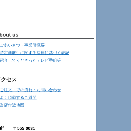
bout us
ごあいさつ・事業所概要
特定商取引に関する法律に基づく表記
紹介してくださったテレビ番組等
アクセス
ご注文までの流れ・お問い合わせ
よく頂戴するご質問
当店付近地図
所 〒555-0031