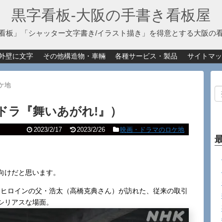
黒字看板‐大阪の手書き看板屋
看板」「シャッター文字書き/イラスト描き」を得意とする大阪の
外壁に文字
その他構造物・車輛
各種サービス・製品
サイトマッ
ケ地
ドラ『舞いあがれ!』）
2023/2/17
2023/2/26
映画・ドラマのロケ地
向けだと思います。
。ヒロインの父・浩太（高橋克典さん）が訪れた、従来の取引
シリアスな場面。