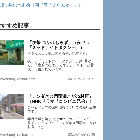
賤ヶ岳の七本槍（朝ドラ『走らんか！』）
おすすめ記事
「喫茶 つかれしらず」（夜ドラ
『ミッドナイトタクシー』）
ドラマのロケ地に関する短い記事です。
夜ドラ『ミッドナイトタクシー』第2回か
ら。「喫茶 つかれしらず」とテント（と看
板）に書かれています。…
2026-06-02 23:21
www.kuroji-kanban.com
「テンダネス門司港こがね村店」
（NHKドラマ『コンビニ兄弟』）
テレビドラマの撮影場所についての短い記事
です。
昨日放送が始まったNHKドラマ『コンビニ
兄弟』。コンビニ「テンダネス門司港こがね
村店」です…
2026-04-29 23:36
www.kuroji-kanban.com