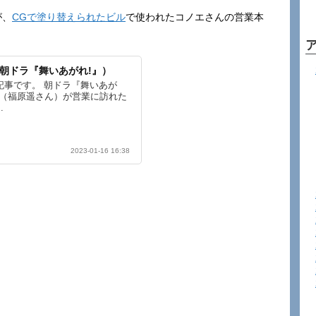
が、
CGで塗り替えられたビル
で使われたコノエさんの営業本
朝ドラ『舞いあがれ!』）
記事です。 朝ドラ『舞いあが
舞（福原遥さん）が営業に訪れた
.
2023-01-16 16:38