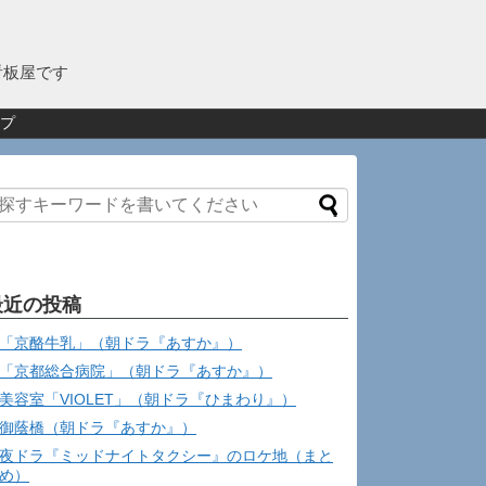
看板屋です
プ
最近の投稿
「京酪牛乳」（朝ドラ『あすか』）
「京都総合病院」（朝ドラ『あすか』）
美容室「VIOLET」（朝ドラ『ひまわり』）
御蔭橋（朝ドラ『あすか』）
夜ドラ『ミッドナイトタクシー』のロケ地（まと
め）