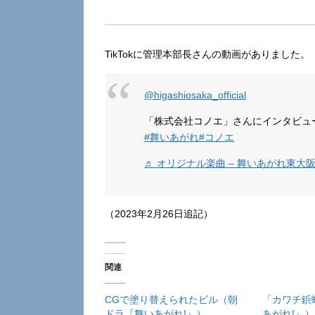
TikTokに管理本部長さんの動画がありました。
@higashiosaka_official
「株式会社コノエ」さんにインタビュ
#舞いあがれ
#コノエ
♬ オリジナル楽曲 – 舞いあがれ東大阪
（2023年2月26日追記）
関連
CGで塗り替えられたビル（朝
「カワチ鋲
ドラ『舞いあがれ!』）
あがれ!』）