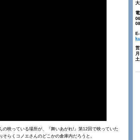
大
電
06
0
E-
k
営
月
土:
さんの映っている場所が、『舞いあがれ!』第12回で映っていた
おそらくコノエさんのどこかの倉庫内だろうと。