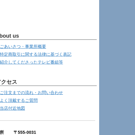
bout us
ごあいさつ・事業所概要
特定商取引に関する法律に基づく表記
紹介してくださったテレビ番組等
アクセス
ご注文までの流れ・お問い合わせ
よく頂戴するご質問
当店付近地図
所 〒555-0031