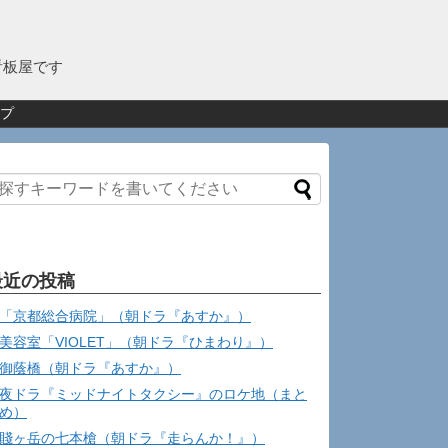
看板屋です
プ
最近の投稿
「京都総合病院」（朝ドラ『あすか』）
美容室「VIOLET」（朝ドラ『ひまわり』）
御蔭橋（朝ドラ『あすか』）
夜ドラ『ミッドナイトタクシー』のロケ地（まと
め）
賤ヶ岳の七本槍（朝ドラ『走らんか！』）