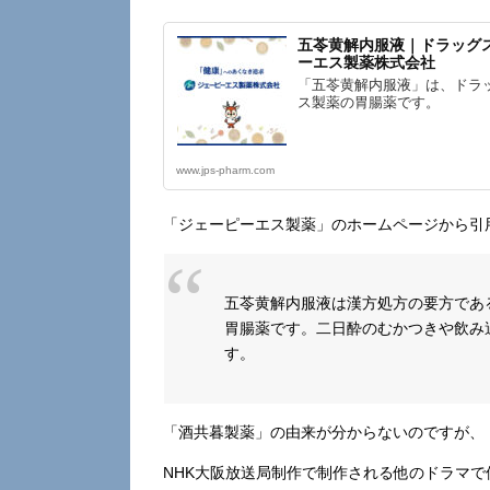
五苓黄解内服液｜ドラッグ
ーエス製薬株式会社
「五苓黄解内服液」は、ドラ
ス製薬の胃腸薬です。
www.jps-pharm.com
「ジェーピーエス製薬」のホームページから引
五苓黄解内服液は漢方処方の要方であ
胃腸薬です。二日酔のむかつきや飲み
す。
「酒共暮製薬」の由来が分からないのですが、
NHK大阪放送局制作で制作される他のドラマ