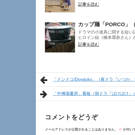
記事を読む
カップ麺「PORCO」
ドラマの小道具に関する短い記事です。マニア向
ヒロイン結（橋本環奈さん）が
記事を読む
「ドンドコ/Dondoko」（夜ドラ『いつか
「中傳場書房」看板（朝ドラ『ばけばけ』
コメントをどうぞ
メールアドレスが公開されることはありません。
※
が付い