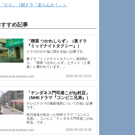
「りり」（朝ドラ『走らんか！』）
おすすめ記事
「喫茶 つかれしらず」（夜ドラ
『ミッドナイトタクシー』）
ドラマのロケ地に関する短い記事です。
夜ドラ『ミッドナイトタクシー』第2回か
ら。「喫茶 つかれしらず」とテント（と看
板）に書かれています。…
2026-06-02 23:21
www.kuroji-kanban.com
「テンダネス門司港こがね村店」
（NHKドラマ『コンビニ兄弟』）
テレビドラマの撮影場所についての短い記事
です。
昨日放送が始まったNHKドラマ『コンビニ
兄弟』。コンビニ「テンダネス門司港こがね
村店」です…
2026-04-29 23:36
www.kuroji-kanban.com