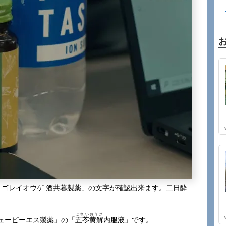
 ゴレイオウゲ 酒共暮製薬」の文字が確認出来ます。二日酔
ごれいおうげ
ェーピーエス製薬」の「
五苓黄解
内服液」です。