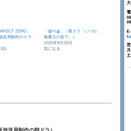
大
電
06
0
ERFECT ZERO」
「별미슬」（夜ドラ『いつか、
E-
k
阪放送局制作のドラ
無重力の宙で』）
2025年9月28日
営
23日
気になる
月
土:
阪放送局制作の朝ドラ）