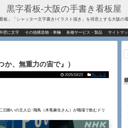
黒字看板‐大阪の手書き看板屋
看板」「シャッター文字書き/イラスト描き」を得意とする大阪の
外壁に文字
その他構造物・車輛
各種サービス・製品
サイトマッ
つか、無重力の宙で』）
2025/10/23
気になる
。二日酔いの主人公･飛鳥（木竜麻生さん）が職場で飲むドリ