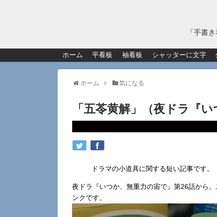
「手書き
ホーム
平看板
袖看板
シャッターに文字
ホーム
気になる
「五苓黄解」（夜ドラ『い
ドラマの小道具に関する短い記事です。
夜ドラ『いつか、無重力の宙で』第26話から
ンクです。