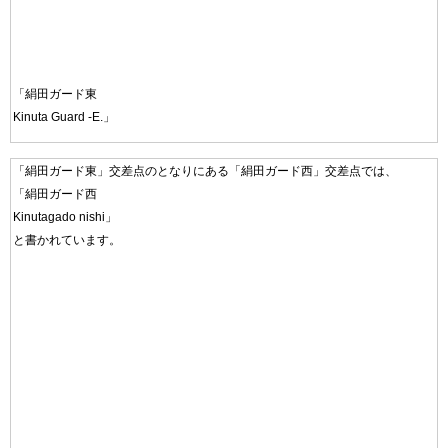
「絹田ガード東
Kinuta Guard -E.」
「絹田ガード東」交差点のとなりにある「絹田ガード西」交差点では、
「絹田ガード西
Kinutagado nishi」
と書かれています。