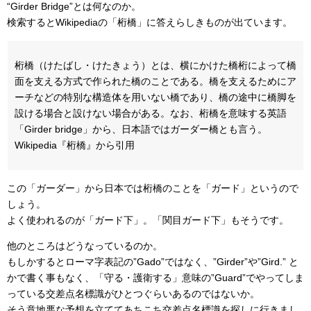
“Girder Bridge”とは何なのか。
検索するとWikipediaの「桁橋」に答えらしきものが出ています。
桁橋（けたばし・けたきょう）とは、横にかけた橋桁によって橋
面を支える方式で作られた橋のことである。橋を支えるためにア
ーチなどの特別な構造体を用いない橋であり、橋の途中に橋脚を
設ける場合と設けない場合がある。なお、桁橋を意味する英語
「Girder bridge」から、日本語ではガーダー橋とも言う。
Wikipedia『桁橋』から引用
この「ガーダー」から日本では桁橋のことを「ガード」というので
しょう。
よく使われるのが「ガード下」。「関目ガード下」もそうです。
他のところはどうなっているのか。
もしかするとローマ字表記の”Gado”ではなく、”Girder”や”Gird.” と
かで書く事もなく、「守る・護衛する」意味の”Guard”でやってしま
っている交差点名標識がひとつぐらいあるのではないか。
そう意地悪な予想を立ててあちこち交差点名標識を探しに行きまし