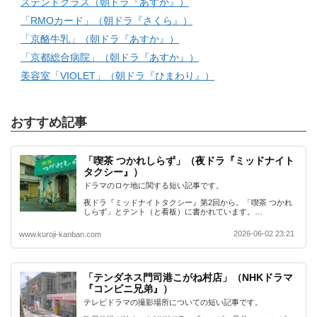
ステンドグラス（朝ドラ『あすか』）
「RMOカード」（朝ドラ『さくら』）
「京酪牛乳」（朝ドラ『あすか』）
「京都総合病院」（朝ドラ『あすか』）
美容室「VIOLET」（朝ドラ『ひまわり』）
おすすめ記事
「喫茶 つかれしらず」（夜ドラ『ミッドナイト
タクシー』）
ドラマのロケ地に関する短い記事です。
夜ドラ『ミッドナイトタクシー』第2回から。「喫茶 つかれ
しらず」とテント（と看板）に書かれています。…
2026-06-02 23:21
www.kuroji-kanban.com
「テンダネス門司港こがね村店」（NHKドラマ
『コンビニ兄弟』）
テレビドラマの撮影場所についての短い記事です。