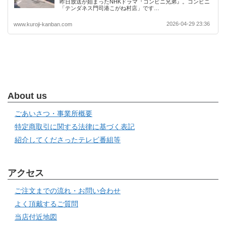
昨日放送が始まったNHKドラマ『コンビニ兄弟』。コンビニ
「テンダネス門司港こがね村店」です…
2026-04-29 23:36
www.kuroji-kanban.com
About us
ごあいさつ・事業所概要
特定商取引に関する法律に基づく表記
紹介してくださったテレビ番組等
アクセス
ご注文までの流れ・お問い合わせ
よく頂戴するご質問
当店付近地図