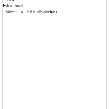
「豊肥線ガード下
Hohisen-guard」
「絹田ガード東」交差点（愛知県豊橋市）