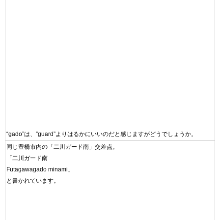
“gado”は、”guard”よりはるかにいいのだと感じますがどうでしょうか。
同じ豊橋市内の「二川ガード南」交差点。
「二川ガード南
Futagawagado minami」
と書かれています。