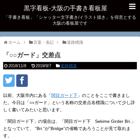
黒字看板‐大阪の手書き看板屋
「手書き看板」「シャッター文字書き/イラスト描き」を得意とする
大阪の看板屋です
ホーム
言葉・表記
道路標識
「○○ガード」交差点
2018/11/8
2019/9/7
道路標識
以前、大阪市内にある「
関目ガード下
」のことをここで書きまし
た。今日は「○○ガード」という名称の交差点名標識について少し詳
しく書いてみたいと思います。
「関目ガード下」の場合は、「関目ガード下 Sekime Girder Bri.」
となっていて、 “Bri.”が”Bridge”の省略であろうことが見て取れま
す。