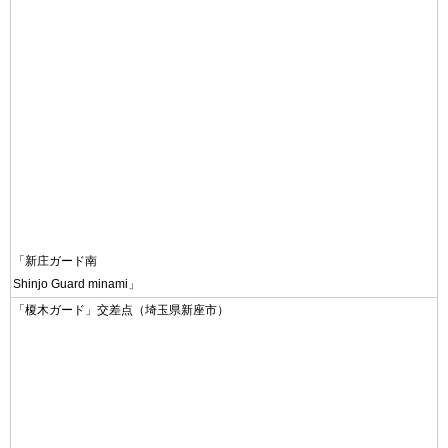
「新庄ガード南
Shinjo Guard minami」
「榎木ガード」交差点（埼玉県新座市）