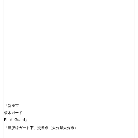
「新座市
榎木ガード
Enoki Guard」
「豊肥線ガード下」交差点（大分県大分市）