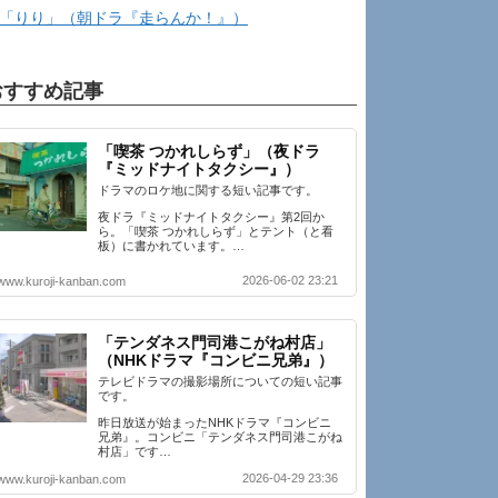
「りり」（朝ドラ『走らんか！』）
おすすめ記事
「喫茶 つかれしらず」（夜ドラ
『ミッドナイトタクシー』）
ドラマのロケ地に関する短い記事です。
夜ドラ『ミッドナイトタクシー』第2回か
ら。「喫茶 つかれしらず」とテント（と看
板）に書かれています。…
2026-06-02 23:21
www.kuroji-kanban.com
「テンダネス門司港こがね村店」
（NHKドラマ『コンビニ兄弟』）
テレビドラマの撮影場所についての短い記事
です。
昨日放送が始まったNHKドラマ『コンビニ
兄弟』。コンビニ「テンダネス門司港こがね
村店」です…
2026-04-29 23:36
www.kuroji-kanban.com