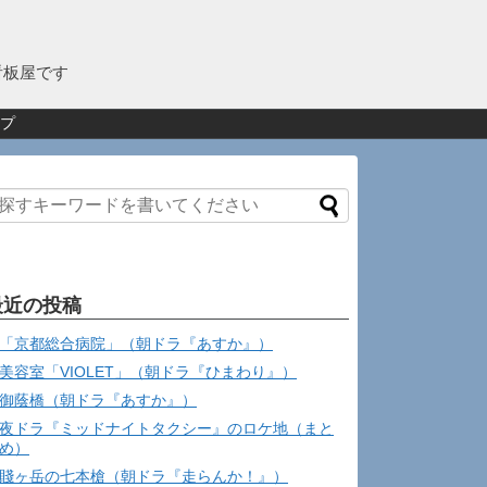
看板屋です
プ
最近の投稿
「京都総合病院」（朝ドラ『あすか』）
美容室「VIOLET」（朝ドラ『ひまわり』）
御蔭橋（朝ドラ『あすか』）
夜ドラ『ミッドナイトタクシー』のロケ地（まと
め）
賤ヶ岳の七本槍（朝ドラ『走らんか！』）