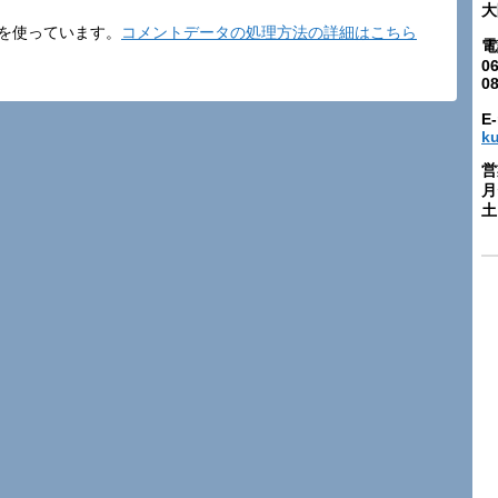
大
t を使っています。
コメントデータの処理方法の詳細はこちら
電
06
0
E-
k
営
月
土: