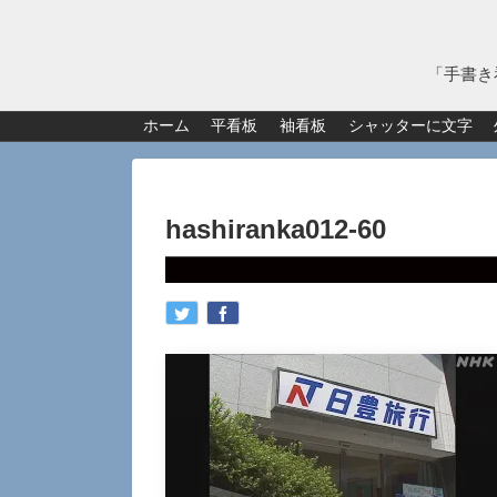
「手書き
ホーム
平看板
袖看板
シャッターに文字
hashiranka012-60