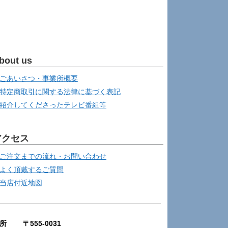
bout us
ごあいさつ・事業所概要
特定商取引に関する法律に基づく表記
紹介してくださったテレビ番組等
アクセス
ご注文までの流れ・お問い合わせ
よく頂戴するご質問
当店付近地図
所 〒555-0031