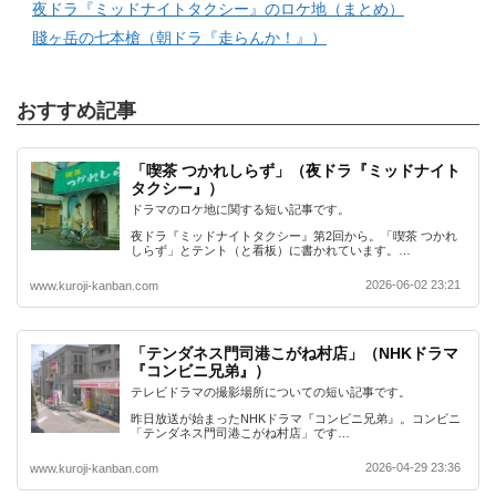
夜ドラ『ミッドナイトタクシー』のロケ地（まとめ）
賤ヶ岳の七本槍（朝ドラ『走らんか！』）
おすすめ記事
「喫茶 つかれしらず」（夜ドラ『ミッドナイト
タクシー』）
ドラマのロケ地に関する短い記事です。
夜ドラ『ミッドナイトタクシー』第2回から。「喫茶 つかれ
しらず」とテント（と看板）に書かれています。…
2026-06-02 23:21
www.kuroji-kanban.com
「テンダネス門司港こがね村店」（NHKドラマ
『コンビニ兄弟』）
テレビドラマの撮影場所についての短い記事です。
昨日放送が始まったNHKドラマ『コンビニ兄弟』。コンビニ
「テンダネス門司港こがね村店」です…
2026-04-29 23:36
www.kuroji-kanban.com