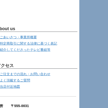
bout us
ごあいさつ・事業所概要
特定商取引に関する法律に基づく表記
紹介してくださったテレビ番組等
アクセス
ご注文までの流れ・お問い合わせ
よく頂戴するご質問
当店付近地図
所 〒555-0031