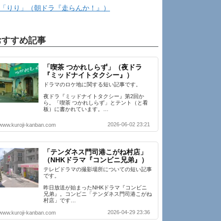
「りり」（朝ドラ『走らんか！』）
おすすめ記事
「喫茶 つかれしらず」（夜ドラ
『ミッドナイトタクシー』）
ドラマのロケ地に関する短い記事です。
夜ドラ『ミッドナイトタクシー』第2回か
ら。「喫茶 つかれしらず」とテント（と看
板）に書かれています。…
2026-06-02 23:21
www.kuroji-kanban.com
「テンダネス門司港こがね村店」
（NHKドラマ『コンビニ兄弟』）
テレビドラマの撮影場所についての短い記事
です。
昨日放送が始まったNHKドラマ『コンビニ
兄弟』。コンビニ「テンダネス門司港こがね
村店」です…
2026-04-29 23:36
www.kuroji-kanban.com