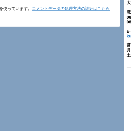
大
t を使っています。
コメントデータの処理方法の詳細はこちら
電
06
0
E-
k
営
月
土: