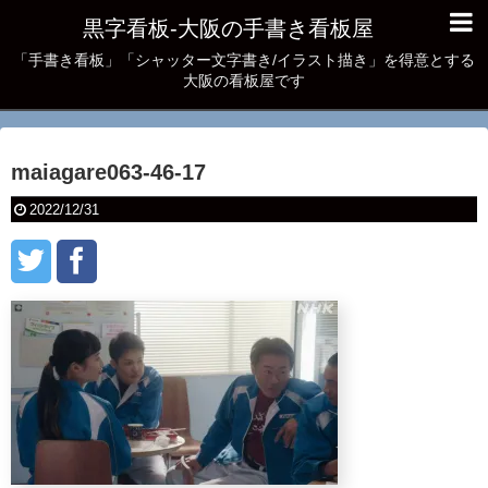
黒字看板‐大阪の手書き看板屋
「手書き看板」「シャッター文字書き/イラスト描き」を得意とする
大阪の看板屋です
maiagare063-46-17
2022/12/31