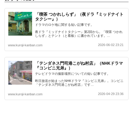
「喫茶 つかれしらず」（夜ドラ『ミッドナイト
タクシー』）
ドラマのロケ地に関する短い記事です。
夜ドラ『ミッドナイトタクシー』第2回から。「喫茶 つかれ
しらず」とテント（と看板）に書かれています。…
2026-06-02 23:21
www.kuroji-kanban.com
「テンダネス門司港こがね村店」（NHKドラマ
『コンビニ兄弟』）
テレビドラマの撮影場所についての短い記事です。
昨日放送が始まったNHKドラマ『コンビニ兄弟』。コンビニ
「テンダネス門司港こがね村店」です…
2026-04-29 23:36
www.kuroji-kanban.com