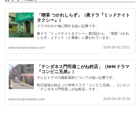
「喫茶 つかれしらず」（夜ドラ『ミッドナイト
タクシー』）
ドラマのロケ地に関する短い記事です。
夜ドラ『ミッドナイトタクシー』第2回から。「喫茶 つかれ
しらず」とテント（と看板）に書かれています。…
2026-06-02 23:21
www.kuroji-kanban.com
「テンダネス門司港こがね村店」（NHKドラマ
『コンビニ兄弟』）
テレビドラマの撮影場所についての短い記事です。
昨日放送が始まったNHKドラマ『コンビニ兄弟』。コンビニ
「テンダネス門司港こがね村店」です…
2026-04-29 23:36
www.kuroji-kanban.com