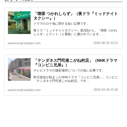
「喫茶 つかれしらず」（夜ドラ『ミッドナイト
タクシー』）
ドラマのロケ地に関する短い記事です。
夜ドラ『ミッドナイトタクシー』第2回から。「喫茶 つかれ
しらず」とテント（と看板）に書かれています。…
2026-06-02 23:21
www.kuroji-kanban.com
「テンダネス門司港こがね村店」（NHKドラマ
『コンビニ兄弟』）
テレビドラマの撮影場所についての短い記事です。
昨日放送が始まったNHKドラマ『コンビニ兄弟』。コンビニ
「テンダネス門司港こがね村店」です…
2026-04-29 23:36
www.kuroji-kanban.com