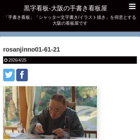
黒字看板‐大阪の手書き看板屋
「手書き看板」「シャッター文字書き/イラスト描き」を得意とする
大阪の看板屋です
rosanjinno01-61-21
2026/4/25