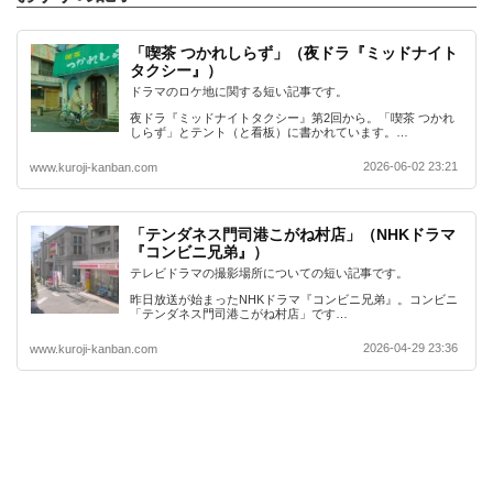
「喫茶 つかれしらず」（夜ドラ『ミッドナイト
タクシー』）
ドラマのロケ地に関する短い記事です。
夜ドラ『ミッドナイトタクシー』第2回から。「喫茶 つかれ
しらず」とテント（と看板）に書かれています。…
2026-06-02 23:21
www.kuroji-kanban.com
「テンダネス門司港こがね村店」（NHKドラマ
『コンビニ兄弟』）
テレビドラマの撮影場所についての短い記事です。
昨日放送が始まったNHKドラマ『コンビニ兄弟』。コンビニ
「テンダネス門司港こがね村店」です…
2026-04-29 23:36
www.kuroji-kanban.com