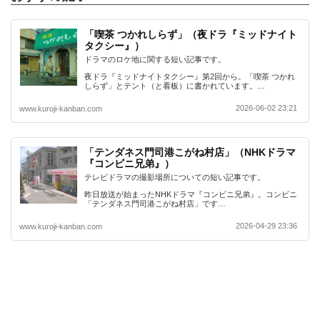
「喫茶 つかれしらず」（夜ドラ『ミッドナイト
タクシー』）
ドラマのロケ地に関する短い記事です。
夜ドラ『ミッドナイトタクシー』第2回から。「喫茶 つかれ
しらず」とテント（と看板）に書かれています。…
2026-06-02 23:21
www.kuroji-kanban.com
「テンダネス門司港こがね村店」（NHKドラマ
『コンビニ兄弟』）
テレビドラマの撮影場所についての短い記事です。
昨日放送が始まったNHKドラマ『コンビニ兄弟』。コンビニ
「テンダネス門司港こがね村店」です…
2026-04-29 23:36
www.kuroji-kanban.com