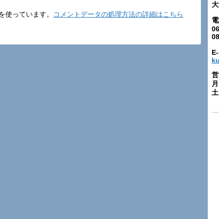
大
t を使っています。
コメントデータの処理方法の詳細はこちら
電
06
0
E-
k
営
月
土: