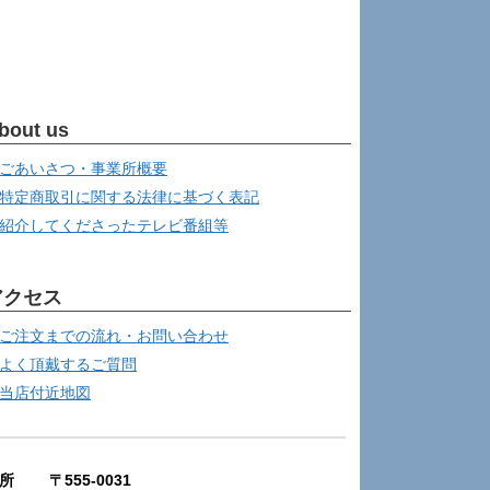
bout us
ごあいさつ・事業所概要
特定商取引に関する法律に基づく表記
紹介してくださったテレビ番組等
アクセス
ご注文までの流れ・お問い合わせ
よく頂戴するご質問
当店付近地図
所 〒555-0031