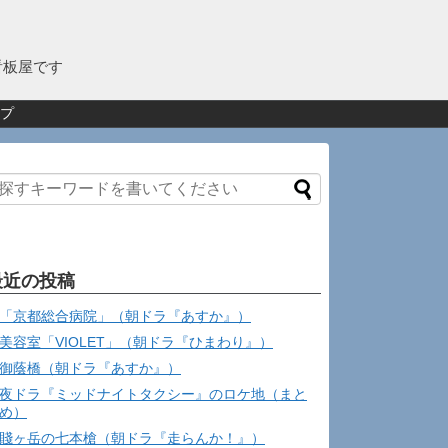
看板屋です
プ
最近の投稿
「京都総合病院」（朝ドラ『あすか』）
美容室「VIOLET」（朝ドラ『ひまわり』）
御蔭橋（朝ドラ『あすか』）
夜ドラ『ミッドナイトタクシー』のロケ地（まと
め）
賤ヶ岳の七本槍（朝ドラ『走らんか！』）