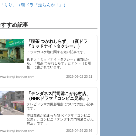
「りり」（朝ドラ『走らんか！』）
おすすめ記事
「喫茶 つかれしらず」（夜ドラ
『ミッドナイトタクシー』）
ドラマのロケ地に関する短い記事です。
夜ドラ『ミッドナイトタクシー』第2回か
ら。「喫茶 つかれしらず」とテント（と看
板）に書かれています。…
2026-06-02 23:21
www.kuroji-kanban.com
「テンダネス門司港こがね村店」
（NHKドラマ『コンビニ兄弟』）
テレビドラマの撮影場所についての短い記事
です。
昨日放送が始まったNHKドラマ『コンビニ
兄弟』。コンビニ「テンダネス門司港こがね
村店」です…
2026-04-29 23:36
www.kuroji-kanban.com