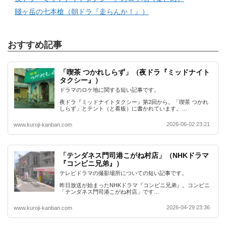
賤ヶ岳の七本槍（朝ドラ『走らんか！』）
おすすめ記事
「喫茶 つかれしらず」（夜ドラ『ミッドナイト
タクシー』）
ドラマのロケ地に関する短い記事です。
夜ドラ『ミッドナイトタクシー』第2回から。「喫茶 つかれ
しらず」とテント（と看板）に書かれています。…
2026-06-02 23:21
www.kuroji-kanban.com
「テンダネス門司港こがね村店」（NHKドラマ
『コンビニ兄弟』）
テレビドラマの撮影場所についての短い記事です。
昨日放送が始まったNHKドラマ『コンビニ兄弟』。コンビニ
「テンダネス門司港こがね村店」です…
2026-04-29 23:36
www.kuroji-kanban.com