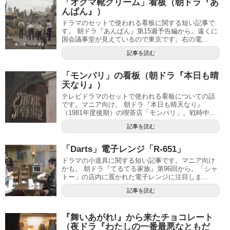
「オクマ靴クリーム」看板（朝ドラ『あ
んぱん』）
ドラマのセットで使われる看板に関する短い記事で
す。 朝ドラ『あんぱん』第15週予告編から。遠くに
国会議事堂が見えているので東京です。右の電...
記事を読む
「モンパリ」の看板（朝ドラ『本日も晴
天なり』）
テレビドラマのセットで使われる看板についての話
です。マニア向け。 朝ドラ『本日も晴天なり』
（1981年度後期）の喫茶店「モンパリ」。戦時中...
記事を読む
「Darts」電子レンジ「R-651」
ドラマの小道具に関する短い記事です。マニア向け
かも。 朝ドラ『てるてる家族』第96回から。「シャ
トー」の店内に置かれた電子レンジに注目しま...
記事を読む
『舞いあがれ!』から来たチョコレート
（夜ドラ『わたしの一番最悪なともだ