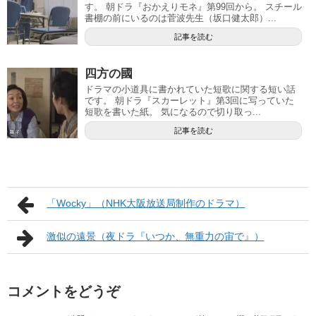
す。 朝ドラ『おかえりモネ』第99回から。 スチール
書棚の前にいるのは菅波先生（坂口健太郎）...
記事を読む
四方の國
ドラマの小道具に書かれていた短歌に関する短い話
です。 朝ドラ『スカーレット』第3回に写っていた
短歌を書いた紙。 気になるので切り取っ...
記事を読む
「Wocky」（NHK大阪放送局制作のドラマ）
激似の遠景（夜ドラ『いつか、無重力の宙で』）
コメントをどうぞ