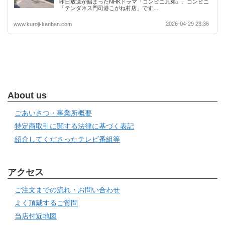
昨日放送が始まったNHKドラマ『コンビニ兄弟』。コンビニ
「テンダネス門司港こがね村店」です…
2026-04-29 23:36
www.kuroji-kanban.com
About us
ごあいさつ・事業所概要
特定商取引に関する法律に基づく表記
紹介してくださったテレビ番組等
アクセス
ご注文までの流れ・お問い合わせ
よく頂戴するご質問
当店付近地図