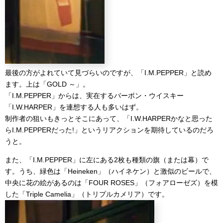
最後の方がよれていて見づらいのですが、「I.M.PEPPER」と読め
ます。上は「GOLD ～」。
「I.M.PEPPER」からは、実在するバーボン・ウイスキー
「I.W.HARPER」を連想する人も多いはず。
制作者の狙いもきっとそこにあって、「I.W.HARPERかなと思った
らI.M.PEPPERだった!」というリアクションを期待しているのだろ
うと。
また、「I.M.PEPPER」に左にある2枚も種類の旗（または幕）で
す。うち、緑色は「Heineken」（ハイネケン）と激似のビールで、
中央に花の絵があるのは「FOUR ROSES」（フォアローゼズ）を模
した「Triple Camelia」（トリプルカメリア）です。