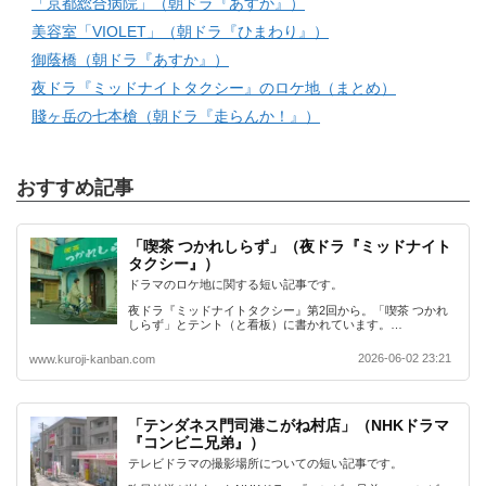
「京都総合病院」（朝ドラ『あすか』）
美容室「VIOLET」（朝ドラ『ひまわり』）
御蔭橋（朝ドラ『あすか』）
夜ドラ『ミッドナイトタクシー』のロケ地（まとめ）
賤ヶ岳の七本槍（朝ドラ『走らんか！』）
おすすめ記事
「喫茶 つかれしらず」（夜ドラ『ミッドナイト
タクシー』）
ドラマのロケ地に関する短い記事です。
夜ドラ『ミッドナイトタクシー』第2回から。「喫茶 つかれ
しらず」とテント（と看板）に書かれています。…
2026-06-02 23:21
www.kuroji-kanban.com
「テンダネス門司港こがね村店」（NHKドラマ
『コンビニ兄弟』）
テレビドラマの撮影場所についての短い記事です。