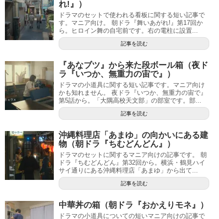
れ!』）
ドラマのセットで使われる看板に関する短い記事で
す。マニア向け。 朝ドラ『舞いあがれ!』第17回か
ら。ヒロイン舞の自宅前です。右の電柱に設置...
記事を読む
『あなブツ』から来た段ボール箱（夜ド
ラ『いつか、無重力の宙で』）
ドラマの小道具に関する短い記事です。マニア向け
かも知れません。 夜ドラ『いつか、無重力の宙で』
第5話から。「大隅高校天文部」の部室です。部...
記事を読む
沖縄料理店「あまゆ」の向かいにある建
物（朝ドラ『ちむどんどん』）
ドラマのセットに関するマニア向けの記事です。 朝
ドラ『ちむどんどん』第32回から。横浜・鶴見ハイ
サイ通りにある沖縄料理店「あまゆ」から出て...
記事を読む
中華丼の箱（朝ドラ『おかえりモネ』）
ドラマの小道具についての短いマニア向けの記事で