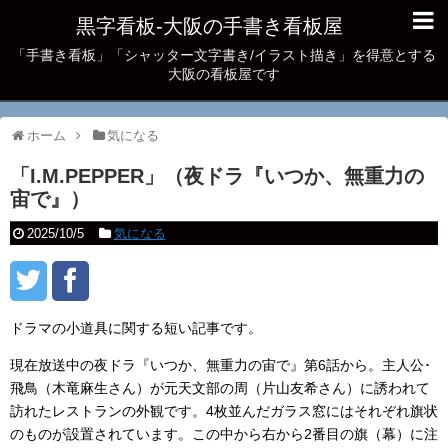
黒字看板‐大阪の手書き看板屋
「手書き看板」「シャッター文字書き/イラスト描き」を得意とする
大阪の看板屋です
ホーム
気になる
「I.M.PEPPER」（夜ドラ『いつか、無重力の
宙で』）
2025/10/5
気になる
ドラマの小道具に関する短い記事です。
現在放送中の夜ドラ『いつか、無重力の宙で』第6話から。主人公･
飛鳥（木竜麻生さん）が元天文部の周（片山友希さん）に誘われて
訪れたレストランの外観です。4枚並んだガラス窓にはそれぞれ旗状
のものが設置されています。この中から右から2番目の旗（幕）に注