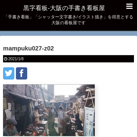
黒字看板‐大阪の手書き看板屋
「手書き看板」「シャッター文字書き/イラスト描き」を得意とする
大阪の看板屋です
mampuku027-z02
2021/1/8