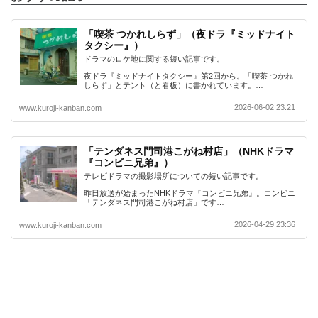
「喫茶 つかれしらず」（夜ドラ『ミッドナイト
タクシー』）
ドラマのロケ地に関する短い記事です。
夜ドラ『ミッドナイトタクシー』第2回から。「喫茶 つかれ
しらず」とテント（と看板）に書かれています。…
2026-06-02 23:21
www.kuroji-kanban.com
「テンダネス門司港こがね村店」（NHKドラマ
『コンビニ兄弟』）
テレビドラマの撮影場所についての短い記事です。
昨日放送が始まったNHKドラマ『コンビニ兄弟』。コンビニ
「テンダネス門司港こがね村店」です…
2026-04-29 23:36
www.kuroji-kanban.com