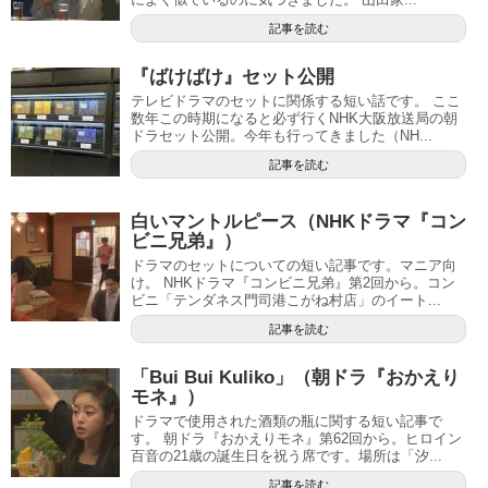
記事を読む
『ばけばけ』セット公開
テレビドラマのセットに関係する短い話です。 ここ
数年この時期になると必ず行くNHK大阪放送局の朝
ドラセット公開。今年も行ってきました（NH...
記事を読む
白いマントルピース（NHKドラマ『コン
ビニ兄弟』）
ドラマのセットについての短い記事です。マニア向
け。 NHKドラマ『コンビニ兄弟』第2回から。コン
ビニ「テンダネス門司港こがね村店」のイート...
記事を読む
「Bui Bui Kuliko」（朝ドラ『おかえり
モネ』）
ドラマで使用された酒類の瓶に関する短い記事で
す。 朝ドラ『おかえりモネ』第62回から。ヒロイン
百音の21歳の誕生日を祝う席です。場所は「汐...
記事を読む