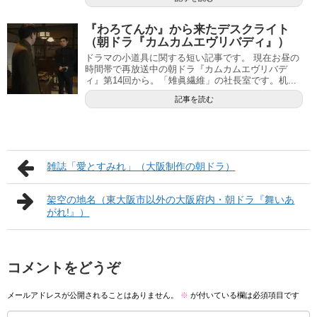
『わろてんか』から来たデスクライト
（朝ドラ『カムカムエヴリバディ』）
ドラマの小道具に関する短い記事です。 現在お昼の
時間帯で再放送中の朝ドラ『カムカムエヴリバデ
ィ』第14回から。「雉眞繊維」の社長室です。机...
記事を読む
雑誌「愛とすみれ」（大阪制作の朝ドラ）
架空の地名（東大阪市以外の大阪府内・朝ドラ『舞いあ
がれ!』）
コメントをどうぞ
メールアドレスが公開されることはありません。
※
が付いている欄は必須項目です