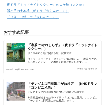
夜ドラ『ミッドナイトタクシー』のロケ地（まとめ）
賤ヶ岳の七本槍（朝ドラ『走らんか！』）
「りり」（朝ドラ『走らんか！』）
おすすめ記事
「喫茶 つかれしらず」（夜ドラ『ミッドナイト
タクシー』）
ドラマのロケ地に関する短い記事です。
夜ドラ『ミッドナイトタクシー』第2回から。「喫茶 つかれ
しらず」とテント（と看板）に書かれています。…
2026-06-02 23:21
www.kuroji-kanban.com
「テンダネス門司港こがね村店」（NHKドラマ
『コンビニ兄弟』）
テレビドラマの撮影場所についての短い記事です。
昨日放送が始まったNHKドラマ『コンビニ兄弟』。コンビニ
「テンダネス門司港こがね村店」です…