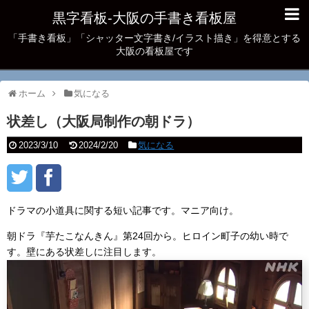
黒字看板‐大阪の手書き看板屋
「手書き看板」「シャッター文字書き/イラスト描き」を得意とする
大阪の看板屋です
ホーム
気になる
状差し（大阪局制作の朝ドラ）
2023/3/10
2024/2/20
気になる
ドラマの小道具に関する短い記事です。マニア向け。
朝ドラ『芋たこなんきん』第24回から。ヒロイン町子の幼い時で
す。壁にある状差しに注目します。