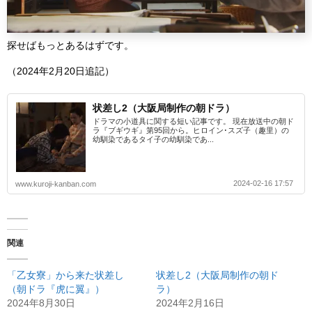
探せばもっとあるはずです。
（2024年2月20日追記）
状差し2（大阪局制作の朝ドラ）
ドラマの小道具に関する短い記事です。 現在放送中の朝ド
ラ『ブギウギ』第95回から。ヒロイン･スズ子（趣里）の
幼馴染であるタイ子の幼馴染であ...
2024-02-16 17:57
www.kuroji-kanban.com
関連
「乙女寮」から来た状差し
状差し2（大阪局制作の朝ド
（朝ドラ『虎に翼』）
ラ）
2024年8月30日
2024年2月16日