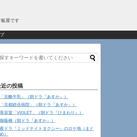
看板屋です
プ
最近の投稿
「京酪牛乳」（朝ドラ『あすか』）
「京都総合病院」（朝ドラ『あすか』）
美容室「VIOLET」（朝ドラ『ひまわり』）
御蔭橋（朝ドラ『あすか』）
夜ドラ『ミッドナイトタクシー』のロケ地（まと
め）