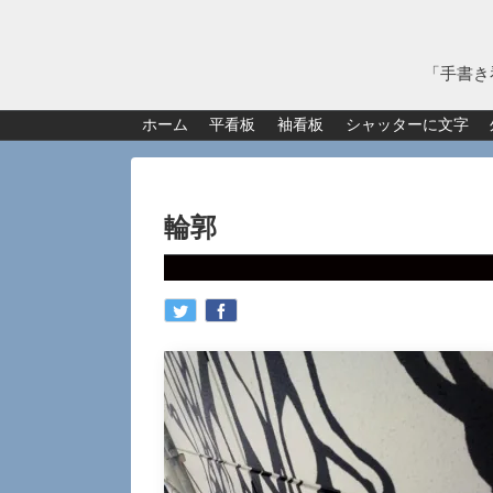
「手書き
ホーム
平看板
袖看板
シャッターに文字
輪郭