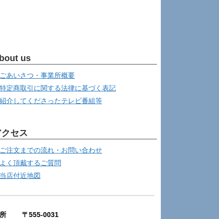
bout us
ごあいさつ・事業所概要
特定商取引に関する法律に基づく表記
紹介してくださったテレビ番組等
アクセス
ご注文までの流れ・お問い合わせ
よく頂戴するご質問
当店付近地図
所 〒555-0031