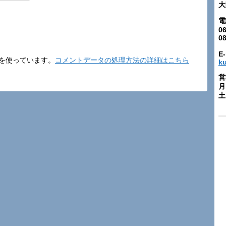
大
電
06
0
E-
t を使っています。
コメントデータの処理方法の詳細はこちら
k
営
月
土: