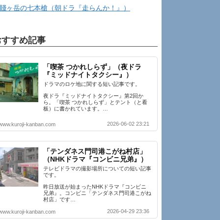
賤ヶ岳の七本槍（朝ドラ『走らんか！』）
おすすめ記事
「喫茶 つかれしらず」（夜ドラ
『ミッドナイトタクシー』）
ドラマのロケ地に関する短い記事です。
夜ドラ『ミッドナイトタクシー』第2回か
ら。「喫茶 つかれしらず」とテント（と看
板）に書かれています。…
2026-06-02 23:21
www.kuroji-kanban.com
「テンダネス門司港こがね村店」
（NHKドラマ『コンビニ兄弟』）
テレビドラマの撮影場所についての短い記事
です。
昨日放送が始まったNHKドラマ『コンビニ
兄弟』。コンビニ「テンダネス門司港こがね
村店」です…
2026-04-29 23:36
www.kuroji-kanban.com