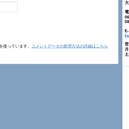
大
電
06
0
E-
k
営
t を使っています。
コメントデータの処理方法の詳細はこちら
月
土: