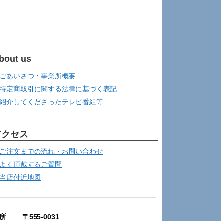
bout us
ごあいさつ・事業所概要
特定商取引に関する法律に基づく表記
紹介してくださったテレビ番組等
アクセス
ご注文までの流れ・お問い合わせ
よく頂戴するご質問
当店付近地図
所 〒555-0031