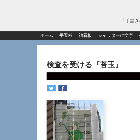
「手書き
ホーム
平看板
袖看板
シャッターに文字
検査を受ける『苔玉』