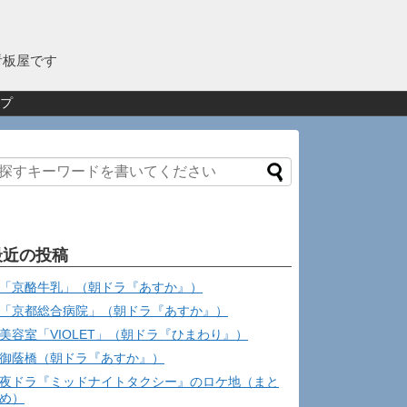
看板屋です
プ
最近の投稿
「京酪牛乳」（朝ドラ『あすか』）
「京都総合病院」（朝ドラ『あすか』）
美容室「VIOLET」（朝ドラ『ひまわり』）
御蔭橋（朝ドラ『あすか』）
夜ドラ『ミッドナイトタクシー』のロケ地（まと
め）