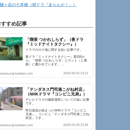
賤ヶ岳の七本槍（朝ドラ『走らんか！』）
おすすめ記事
「喫茶 つかれしらず」（夜ドラ
『ミッドナイトタクシー』）
ドラマのロケ地に関する短い記事です。
夜ドラ『ミッドナイトタクシー』第2回か
ら。「喫茶 つかれしらず」とテント（と看
板）に書かれています。…
2026-06-02 23:21
www.kuroji-kanban.com
「テンダネス門司港こがね村店」
（NHKドラマ『コンビニ兄弟』）
テレビドラマの撮影場所についての短い記事
です。
昨日放送が始まったNHKドラマ『コンビニ
兄弟』。コンビニ「テンダネス門司港こがね
村店」です…
2026-04-29 23:36
www.kuroji-kanban.com