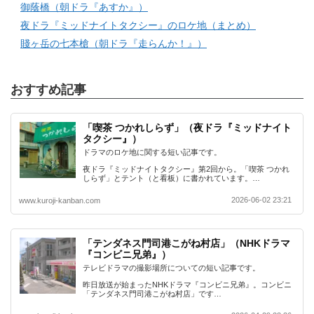
御蔭橋（朝ドラ『あすか』）
夜ドラ『ミッドナイトタクシー』のロケ地（まとめ）
賤ヶ岳の七本槍（朝ドラ『走らんか！』）
おすすめ記事
「喫茶 つかれしらず」（夜ドラ『ミッドナイト
タクシー』）
ドラマのロケ地に関する短い記事です。
夜ドラ『ミッドナイトタクシー』第2回から。「喫茶 つかれ
しらず」とテント（と看板）に書かれています。…
2026-06-02 23:21
www.kuroji-kanban.com
「テンダネス門司港こがね村店」（NHKドラマ
『コンビニ兄弟』）
テレビドラマの撮影場所についての短い記事です。
昨日放送が始まったNHKドラマ『コンビニ兄弟』。コンビニ
「テンダネス門司港こがね村店」です…