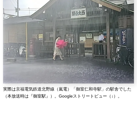
実際は京福電気鉄道北野線（嵐電）「御室仁和寺駅」の駅舎でした
（本放送時は『御室駅』）。Googleストリートビュー（↓）。