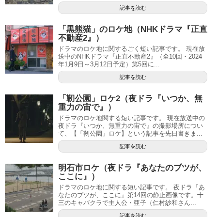
記事を読む
「黒熊猫」のロケ地（NHKドラマ『正直
不動産2』）
ドラマのロケ地に関するごく短い記事です。 現在放
送中のNHKドラマ『正直不動産2』（全10回・2024
年1月9日～3月12日予定）第5回に...
記事を読む
「靭公園」ロケ2（夜ドラ『いつか、無
重力の宙で』）
ドラマのロケ地関する短い記事です。 現在放送中の
夜ドラ『いつか、無重力の宙で』の撮影場所につい
て、【「靭公園」ロケ】という記事を先日書きま...
記事を読む
明石市ロケ（夜ドラ『あなたのブツが、
ここに』）
ドラマのロケ地に関する短い記事です。 夜ドラ『あ
なたのブツが、ここに』第14回の静止画像です。十
三のキャバクラで主人公・亜子（仁村紗和さん...
記事を読む