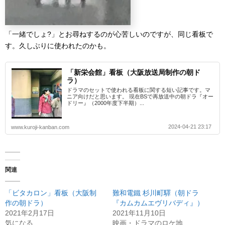
「一緒でしょ?」とお尋ねするのが心苦しいのですが、同じ看板で
す。久しぶりに使われたのかも。
「新栄会館」看板（大阪放送局制作の朝ド
ラ）
ドラマのセットで使われる看板に関する短い記事です。マ
ニア向けだと思います。 現在BSで再放送中の朝ドラ『オー
ドリー』（2000年度下半期）...
2024-04-21 23:17
www.kuroji-kanban.com
関連
「ビタカロン」看板（大阪制
難和電鐵 杉川町驛（朝ドラ
作の朝ドラ）
『カムカムエヴリバディ』）
2021年2月17日
2021年11月10日
気になる
映画・ドラマのロケ地