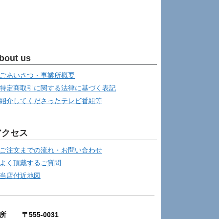
bout us
ごあいさつ・事業所概要
特定商取引に関する法律に基づく表記
紹介してくださったテレビ番組等
アクセス
ご注文までの流れ・お問い合わせ
よく頂戴するご質問
当店付近地図
所 〒555-0031