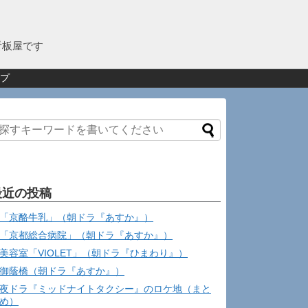
看板屋です
プ
最近の投稿
「京酪牛乳」（朝ドラ『あすか』）
「京都総合病院」（朝ドラ『あすか』）
美容室「VIOLET」（朝ドラ『ひまわり』）
御蔭橋（朝ドラ『あすか』）
夜ドラ『ミッドナイトタクシー』のロケ地（まと
め）