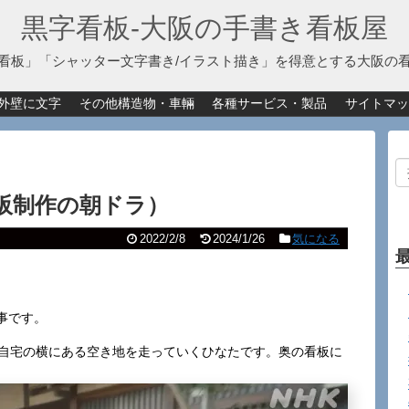
黒字看板‐大阪の手書き看板屋
看板」「シャッター文字書き/イラスト描き」を得意とする大阪の
外壁に文字
その他構造物・車輛
各種サービス・製品
サイトマッ
阪制作の朝ドラ）
2022/2/8
2024/1/26
気になる
事です。
。自宅の横にある空き地を走っていくひなたです。奥の看板に