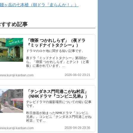
賤ヶ岳の七本槍（朝ドラ『走らんか！』）
おすすめ記事
「喫茶 つかれしらず」（夜ドラ
『ミッドナイトタクシー』）
ドラマのロケ地に関する短い記事です。
夜ドラ『ミッドナイトタクシー』第2回か
ら。「喫茶 つかれしらず」とテント（と看
板）に書かれています。…
2026-06-02 23:21
www.kuroji-kanban.com
「テンダネス門司港こがね村店」
（NHKドラマ『コンビニ兄弟』）
テレビドラマの撮影場所についての短い記事
です。
昨日放送が始まったNHKドラマ『コンビニ
兄弟』。コンビニ「テンダネス門司港こがね
村店」です…
2026-04-29 23:36
www.kuroji-kanban.com