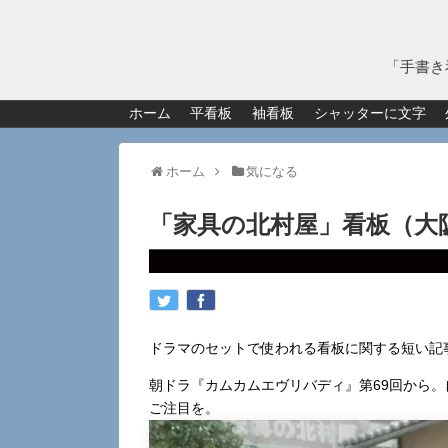
「手書き
ホーム
平看板
袖看板
シャッターに文字
ホーム
気になる
「家具の北村屋」看板（大
ドラマのセットで使われる看板に関する短い記
朝ドラ『カムカムエヴリバディ』第69回から
ご注目を。