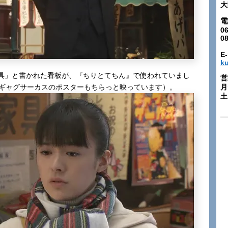
大
電
06
0
E-
k
具」と書かれた看板が、『ちりとてちん』で使われていまし
営
年ギャグサーカスのポスターもちらっと映っています）。
月
土: