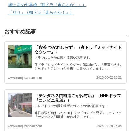
賤ヶ岳の七本槍（朝ドラ『走らんか！』）
「りり」（朝ドラ『走らんか！』）
おすすめ記事
「喫茶 つかれしらず」（夜ドラ『ミッドナイト
タクシー』）
ドラマのロケ地に関する短い記事です。
夜ドラ『ミッドナイトタクシー』第2回から。「喫茶 つかれ
しらず」とテント（と看板）に書かれています。…
2026-06-02 23:21
www.kuroji-kanban.com
「テンダネス門司港こがね村店」（NHKドラマ
『コンビニ兄弟』）
テレビドラマの撮影場所についての短い記事です。
昨日放送が始まったNHKドラマ『コンビニ兄弟』。コンビニ
「テンダネス門司港こがね村店」です…
2026-04-29 23:36
www.kuroji-kanban.com