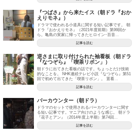
『つばさ』から来たイス（朝ドラ『おか
えりモネ』）
ドラマで使われる小道具に関する短い記事です。 朝
ドラ『おかえりモネ』（2021年度前期）第99回か
ら。亀島の実家に帰ってきたヒロイン･百音...
記事を読む
逆さまに取り付けられた袖看板（朝ドラ
『なつぞら』「喫茶リボン」）
朝ドラに出てきた看板の話です。ちょっとだけ技術
的なことを。 NHK連続テレビ小説『なつぞら』第51
回で初めて出てきた「喫茶リボン」。 置看...
記事を読む
バーカウンター（朝ドラ）
ドラマのセットで使用されるバーカウンターに関す
る短い記事です。マニア向けのような感じ。 朝ドラ
『花子とアン』（2014年度上半期）第74回...
記事を読む