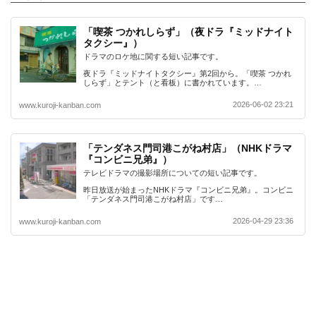
「喫茶 つかれしらず」（夜ドラ『ミッドナイト
タクシー』）
ドラマのロケ地に関する短い記事です。
夜ドラ『ミッドナイトタクシー』第2回から。「喫茶 つかれ
しらず」とテント（と看板）に書かれています。…
2026-06-02 23:21
www.kuroji-kanban.com
「テンダネス門司港こがね村店」（NHKドラマ
『コンビニ兄弟』）
テレビドラマの撮影場所についての短い記事です。
昨日放送が始まったNHKドラマ『コンビニ兄弟』。コンビニ
「テンダネス門司港こがね村店」です…
2026-04-29 23:36
www.kuroji-kanban.com