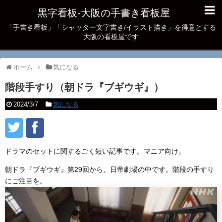
黒字看板‐大阪の手書き看板屋
「手書き看板」「シャッター文字書き/イラスト描き」を得意とする
大阪の看板屋です
ホーム
気になる
階段手すり（朝ドラ『ブギウギ』）
2024/3/7
気になる
ドラマのセットに関するごく短い記事です。マニア向け。
朝ドラ『ブギウギ』第29回から。日帝劇場の中です。階段の手すり
にご注目を。