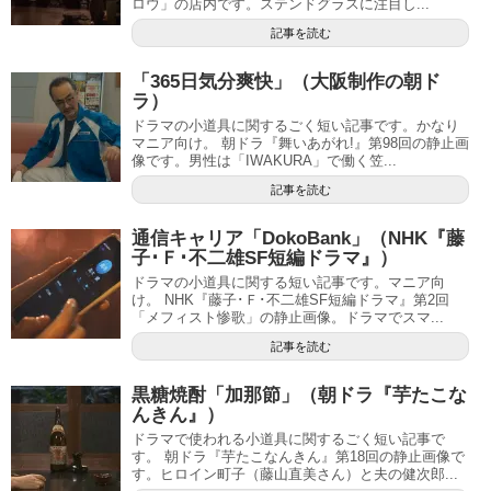
ロウ」の店内です。ステンドグラスに注目し...
記事を読む
「365日気分爽快」（大阪制作の朝ド
ラ）
ドラマの小道具に関するごく短い記事です。かなり
マニア向け。 朝ドラ『舞いあがれ!』第98回の静止画
像です。男性は「IWAKURA」で働く笠...
記事を読む
通信キャリア「DokoBank」（NHK『藤
子･Ｆ･不二雄SF短編ドラマ』）
ドラマの小道具に関する短い記事です。マニア向
け。 NHK『藤子･Ｆ･不二雄SF短編ドラマ』第2回
「メフィスト惨歌」の静止画像。ドラマでスマ...
記事を読む
黒糖焼酎「加那節」（朝ドラ『芋たこな
んきん』）
ドラマで使われる小道具に関するごく短い記事で
す。 朝ドラ『芋たこなんきん』第18回の静止画像で
す。ヒロイン町子（藤山直美さん）と夫の健次郎...