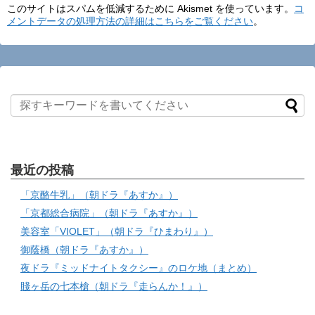
このサイトはスパムを低減するために Akismet を使っています。
コ
メントデータの処理方法の詳細はこちらをご覧ください
。
最近の投稿
「京酪牛乳」（朝ドラ『あすか』）
「京都総合病院」（朝ドラ『あすか』）
美容室「VIOLET」（朝ドラ『ひまわり』）
御蔭橋（朝ドラ『あすか』）
夜ドラ『ミッドナイトタクシー』のロケ地（まとめ）
賤ヶ岳の七本槍（朝ドラ『走らんか！』）