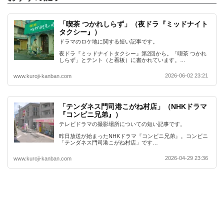
「喫茶 つかれしらず」（夜ドラ『ミッドナイト
タクシー』）
ドラマのロケ地に関する短い記事です。
夜ドラ『ミッドナイトタクシー』第2回から。「喫茶 つかれ
しらず」とテント（と看板）に書かれています。…
2026-06-02 23:21
www.kuroji-kanban.com
「テンダネス門司港こがね村店」（NHKドラマ
『コンビニ兄弟』）
テレビドラマの撮影場所についての短い記事です。
昨日放送が始まったNHKドラマ『コンビニ兄弟』。コンビニ
「テンダネス門司港こがね村店」です…
2026-04-29 23:36
www.kuroji-kanban.com