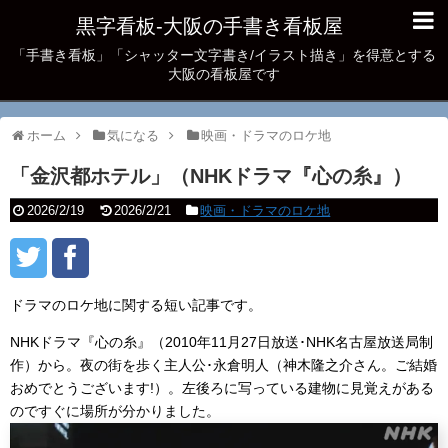
黒字看板‐大阪の手書き看板屋
「手書き看板」「シャッター文字書き/イラスト描き」を得意とする
大阪の看板屋です
ホーム
気になる
映画・ドラマのロケ地
「金沢都ホテル」（NHKドラマ『心の糸』）
2026/2/19
2026/2/21
映画・ドラマのロケ地
ドラマのロケ地に関する短い記事です。
NHKドラマ『心の糸』（2010年11月27日放送･NHK名古屋放送局制
作）から。夜の街を歩く主人公･永倉明人（神木隆之介さん。ご結婚
おめでとうございます!）。左後ろに写っている建物に見覚えがある
のですぐに場所が分かりました。