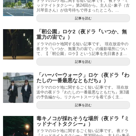
ドラマのロケ地に関する短い記事です。 夜ドラ『ミ
ッドナイトタクシー』第24回から。主人公･象子（古
川琴音さん）が信号待ちで停まったところ。...
記事を読む
「靭公園」ロケ2（夜ドラ『いつか、無
重力の宙で』）
ドラマのロケ地関する短い記事です。 現在放送中の
夜ドラ『いつか、無重力の宙で』の撮影場所につい
て、【「靭公園」ロケ】という記事を先日書きま...
記事を読む
「ハーバーウォーク」ロケ（夜ドラ『わ
たしの一番最悪なともだち』）
ドラマのロケ地に関するごく短い記事です。 現在放
送中の夜ドラ『わたしの一番最悪なともだち』第3週
の予告編から。リクルートスーツを着て歩く主...
記事を読む
毒キノコが採れそうな場所（夜ドラ『ミ
ッドナイトタクシー』）
ドラマのロケ地に関するごく短い記事です。 夜ドラ
『ミッドナイトタクシー』第30回から。主人公･象子