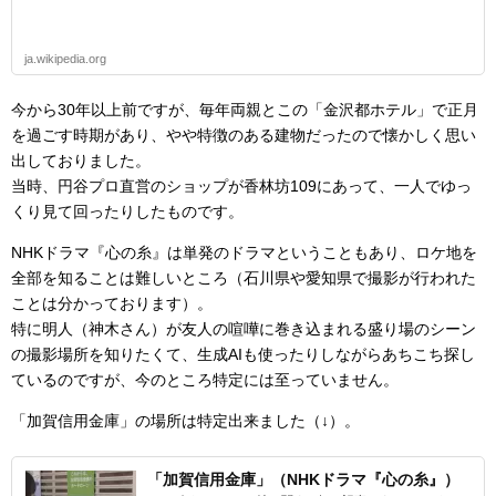
ja.wikipedia.org
今から30年以上前ですが、毎年両親とこの「金沢都ホテル」で正月
を過ごす時期があり、やや特徴のある建物だったので懐かしく思い
出しておりました。
当時、円谷プロ直営のショップが香林坊109にあって、一人でゆっ
くり見て回ったりしたものです。
NHKドラマ『心の糸』は単発のドラマということもあり、ロケ地を
全部を知ることは難しいところ（石川県や愛知県で撮影が行われた
ことは分かっております）。
特に明人（神木さん）が友人の喧嘩に巻き込まれる盛り場のシーン
の撮影場所を知りたくて、生成AIも使ったりしながらあちこち探し
ているのですが、今のところ特定には至っていません。
「加賀信用金庫」の場所は特定出来ました（↓）。
「加賀信用金庫」（NHKドラマ『心の糸』）