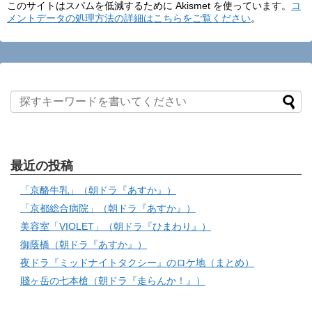
このサイトはスパムを低減するために Akismet を使っています。
コ
メントデータの処理方法の詳細はこちらをご覧ください
。
最近の投稿
「京酪牛乳」（朝ドラ『あすか』）
「京都総合病院」（朝ドラ『あすか』）
美容室「VIOLET」（朝ドラ『ひまわり』）
御蔭橋（朝ドラ『あすか』）
夜ドラ『ミッドナイトタクシー』のロケ地（まとめ）
賤ヶ岳の七本槍（朝ドラ『走らんか！』）