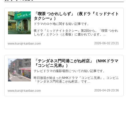
「喫茶 つかれしらず」（夜ドラ『ミッドナイト
タクシー』）
ドラマのロケ地に関する短い記事です。
夜ドラ『ミッドナイトタクシー』第2回から。「喫茶 つかれ
しらず」とテント（と看板）に書かれています。…
2026-06-02 23:21
www.kuroji-kanban.com
「テンダネス門司港こがね村店」（NHKドラマ
『コンビニ兄弟』）
テレビドラマの撮影場所についての短い記事です。
昨日放送が始まったNHKドラマ『コンビニ兄弟』。コンビニ
「テンダネス門司港こがね村店」です…
2026-04-29 23:36
www.kuroji-kanban.com