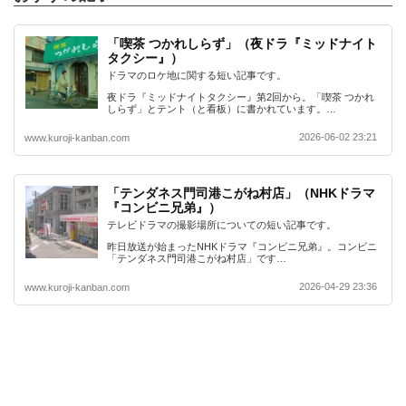
「喫茶 つかれしらず」（夜ドラ『ミッドナイト
タクシー』）
ドラマのロケ地に関する短い記事です。
夜ドラ『ミッドナイトタクシー』第2回から。「喫茶 つかれ
しらず」とテント（と看板）に書かれています。…
2026-06-02 23:21
www.kuroji-kanban.com
「テンダネス門司港こがね村店」（NHKドラマ
『コンビニ兄弟』）
テレビドラマの撮影場所についての短い記事です。
昨日放送が始まったNHKドラマ『コンビニ兄弟』。コンビニ
「テンダネス門司港こがね村店」です…
2026-04-29 23:36
www.kuroji-kanban.com