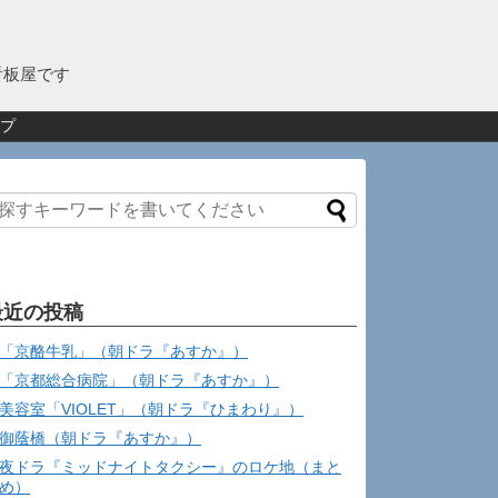
看板屋です
プ
最近の投稿
「京酪牛乳」（朝ドラ『あすか』）
「京都総合病院」（朝ドラ『あすか』）
美容室「VIOLET」（朝ドラ『ひまわり』）
御蔭橋（朝ドラ『あすか』）
夜ドラ『ミッドナイトタクシー』のロケ地（まと
め）