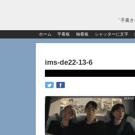
「手書き
ホーム
平看板
袖看板
シャッターに文字
ims-de22-13-6