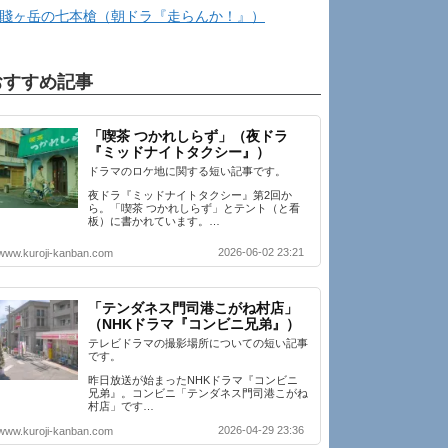
賤ヶ岳の七本槍（朝ドラ『走らんか！』）
おすすめ記事
「喫茶 つかれしらず」（夜ドラ
『ミッドナイトタクシー』）
ドラマのロケ地に関する短い記事です。
夜ドラ『ミッドナイトタクシー』第2回か
ら。「喫茶 つかれしらず」とテント（と看
板）に書かれています。…
2026-06-02 23:21
www.kuroji-kanban.com
「テンダネス門司港こがね村店」
（NHKドラマ『コンビニ兄弟』）
テレビドラマの撮影場所についての短い記事
です。
昨日放送が始まったNHKドラマ『コンビニ
兄弟』。コンビニ「テンダネス門司港こがね
村店」です…
2026-04-29 23:36
www.kuroji-kanban.com