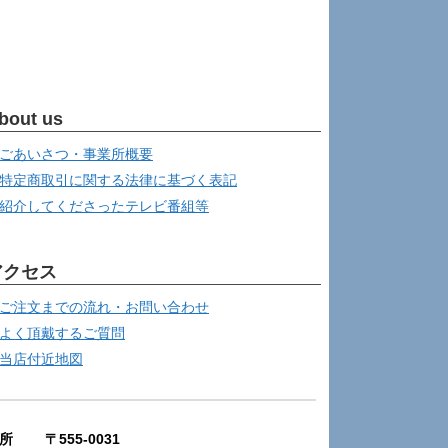
bout us
ごあいさつ・事業所概要
特定商取引に関する法律に基づく表記
紹介してくださったテレビ番組等
アクセス
ご注文までの流れ・お問い合わせ
よく頂戴するご質問
当店付近地図
所 〒555-0031