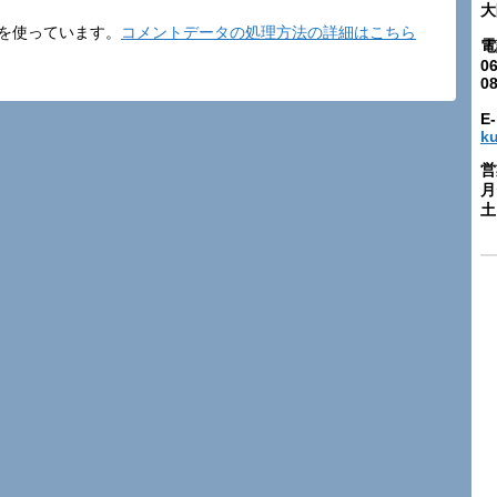
大
t を使っています。
コメントデータの処理方法の詳細はこちら
電
06
0
E-
k
営
月
土: