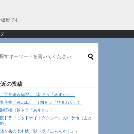
看板屋です
プ
最近の投稿
「京都総合病院」（朝ドラ『あすか』）
美容室「VIOLET」（朝ドラ『ひまわり』）
御蔭橋（朝ドラ『あすか』）
夜ドラ『ミッドナイトタクシー』のロケ地（まと
め）
賤ヶ岳の七本槍（朝ドラ『走らんか！』）