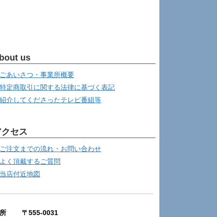
bout us
ごあいさつ・事業所概要
特定商取引に関する法律に基づく表記
紹介してくださったテレビ番組等
アクセス
ご注文までの流れ・お問い合わせ
よく頂戴するご質問
当店付近地図
所 〒555-0031