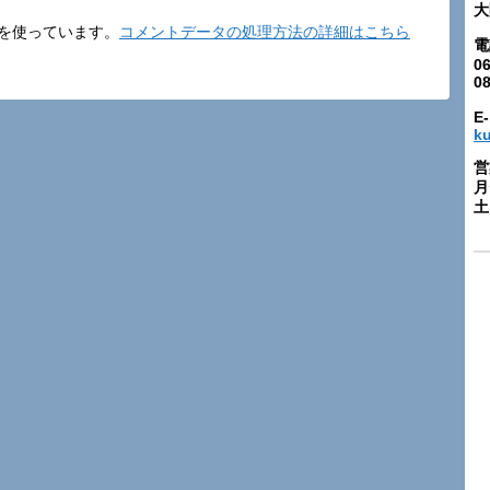
大
t を使っています。
コメントデータの処理方法の詳細はこちら
電
06
0
E-
k
営
月
土: