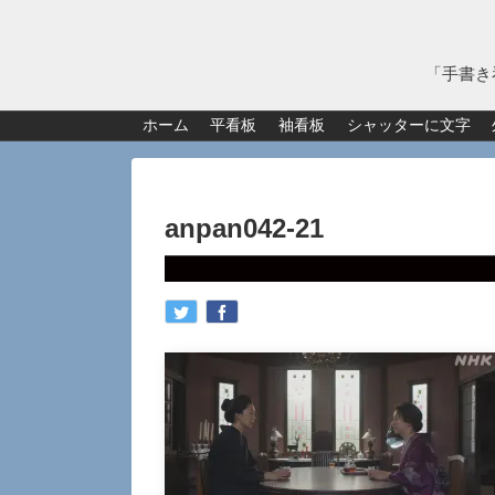
「手書き
ホーム
平看板
袖看板
シャッターに文字
anpan042-21