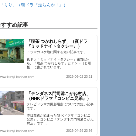
「りり」（朝ドラ『走らんか！』）
おすすめ記事
「喫茶 つかれしらず」（夜ドラ
『ミッドナイトタクシー』）
ドラマのロケ地に関する短い記事です。
夜ドラ『ミッドナイトタクシー』第2回か
ら。「喫茶 つかれしらず」とテント（と看
板）に書かれています。…
2026-06-02 23:21
www.kuroji-kanban.com
「テンダネス門司港こがね村店」
（NHKドラマ『コンビニ兄弟』）
テレビドラマの撮影場所についての短い記事
です。
昨日放送が始まったNHKドラマ『コンビニ
兄弟』。コンビニ「テンダネス門司港こがね
村店」です…
2026-04-29 23:36
www.kuroji-kanban.com