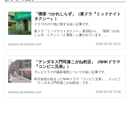
「喫茶 つかれしらず」（夜ドラ『ミッドナイト
タクシー』）
ドラマのロケ地に関する短い記事です。
夜ドラ『ミッドナイトタクシー』第2回から。「喫茶 つかれ
しらず」とテント（と看板）に書かれています。…
2026-06-02 23:21
www.kuroji-kanban.com
「テンダネス門司港こがね村店」（NHKドラマ
『コンビニ兄弟』）
テレビドラマの撮影場所についての短い記事です。
昨日放送が始まったNHKドラマ『コンビニ兄弟』。コンビニ
「テンダネス門司港こがね村店」です…
2026-04-29 23:36
www.kuroji-kanban.com