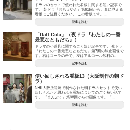
ドラマのセットで使われた看板に関する短い記事で
す。 朝ドラ『おちょやん』第91回から。奥に見える
看板にご注目ください。 この看板です。...
記事を読む
「Daft Cola」（夜ドラ『わたしの一番
最悪なともだち』）
ドラマの小道具に関するごく短い記事です。 夜ドラ
『わたしの一番最悪なともだち』第7回の静止画像で
す。右はコーラの缶で、左はアルコール飲料の...
記事を読む
使い回しされる看板13（大阪制作の朝ド
ラ）
NHK大阪放送局で制作された朝ドラのセットで使い
回しされたと思われる看板についてのごく短い話で
す。 『まんぷく』第98回からの画像です。「...
記事を読む