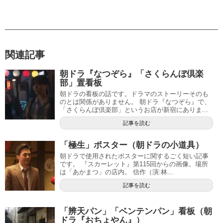
関連記事
朝ドラ『なつぞら』「さくらんぼ倶楽
部」置看板
朝ドラの看板の話です。ドラマのストーリーそのも
のとは関係がありません。 朝ドラ『なつぞら』で、
「さくらんぼ倶楽部」というお店が新宿にありま...
記事を読む
「極生」ポスター（朝ドラの小道具）
朝ドラで使用されたポスターに関するごく短い記事
です。 『スカーレット』第115回からの画像。場所
は「あかまつ」の店内。 信作（演:林...
記事を読む
「辨天パン」「ベンテンパン」看板（朝
ドラ『おちょやん』）