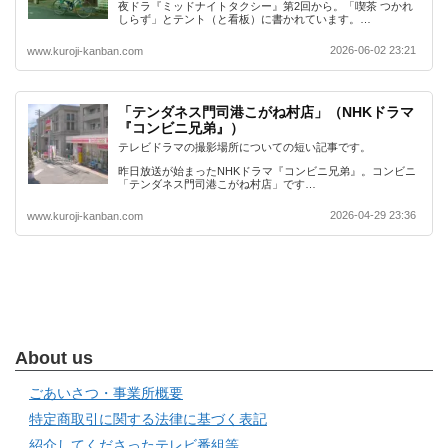
夜ドラ『ミッドナイトタクシー』第2回から。「喫茶 つかれ
しらず」とテント（と看板）に書かれています。…
2026-06-02 23:21
www.kuroji-kanban.com
「テンダネス門司港こがね村店」（NHKドラマ
『コンビニ兄弟』）
テレビドラマの撮影場所についての短い記事です。
昨日放送が始まったNHKドラマ『コンビニ兄弟』。コンビニ
「テンダネス門司港こがね村店」です…
2026-04-29 23:36
www.kuroji-kanban.com
About us
ごあいさつ・事業所概要
特定商取引に関する法律に基づく表記
紹介してくださったテレビ番組等