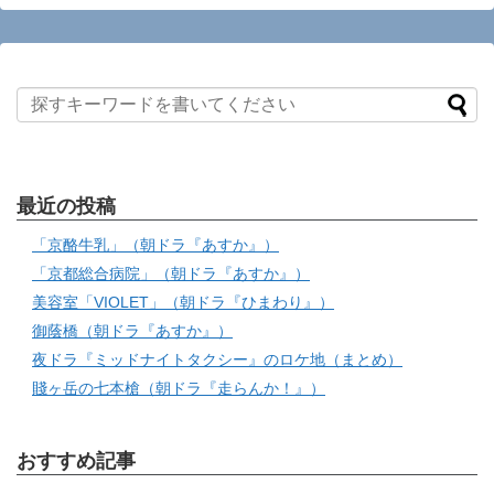
最近の投稿
「京酪牛乳」（朝ドラ『あすか』）
「京都総合病院」（朝ドラ『あすか』）
美容室「VIOLET」（朝ドラ『ひまわり』）
御蔭橋（朝ドラ『あすか』）
夜ドラ『ミッドナイトタクシー』のロケ地（まとめ）
賤ヶ岳の七本槍（朝ドラ『走らんか！』）
おすすめ記事