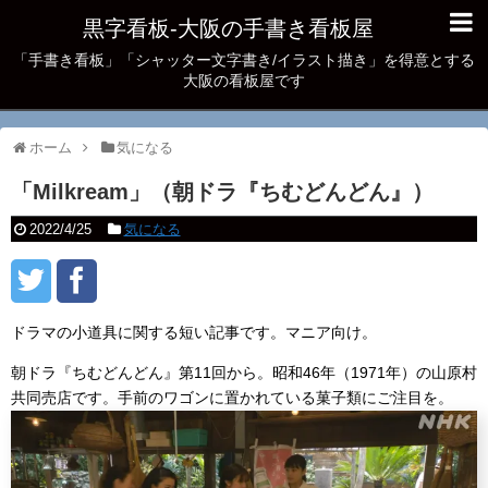
黒字看板‐大阪の手書き看板屋
「手書き看板」「シャッター文字書き/イラスト描き」を得意とする
大阪の看板屋です
ホーム
気になる
「Milkream」（朝ドラ『ちむどんどん』）
2022/4/25
気になる
ドラマの小道具に関する短い記事です。マニア向け。
朝ドラ『ちむどんどん』第11回から。昭和46年（1971年）の山原村
共同売店です。手前のワゴンに置かれている菓子類にご注目を。