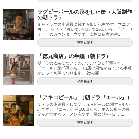
ラグビーボールの形をした缶（大阪制作
の朝ドラ）
またドラマの小道具に関する短い記事です。マニア
向け。 朝ドラ『舞いあがれ!』第16回から。「ノーサ
イド」のカウンター内です。女性は店主の津...
記事を読む
「徳丸商店」の半纏（朝ドラ）
朝ドラの衣装についてのごくごく短い記事です。
『エール』第45回から。 出店の男性が着ている半纏
がとっても気になります。 襟の部...
記事を読む
「アキコビール」（朝ドラ『エール』）
朝ドラの小道具として使われるビールに関する短い
話です。 『エール』第106回から。主人公裕一の義
兄が経営するラーメン店です。壁に貼られたポ...
記事を読む